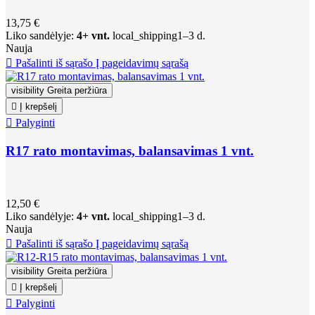
13,75 €
Liko sandėlyje:
4+ vnt.
local_shipping
1–3 d.
Nauja

Pašalinti iš sąrašo
Į pageidavimų sąrašą
visibility
Greita peržiūra

Į krepšelį

Palyginti
R17 rato montavimas, balansavimas 1 vnt.
12,50 €
Liko sandėlyje:
4+ vnt.
local_shipping
1–3 d.
Nauja

Pašalinti iš sąrašo
Į pageidavimų sąrašą
visibility
Greita peržiūra

Į krepšelį

Palyginti