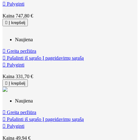

Palyginti
Kaina
747,80 €

Į krepšelį
Naujiena

Greita peržiūra

Pašalinti iš sąrašo
Į pageidavimų sąrašą

Palyginti
Kaina
331,70 €

Į krepšelį
Naujiena

Greita peržiūra

Pašalinti iš sąrašo
Į pageidavimų sąrašą

Palyginti
Kaina
49,94 €