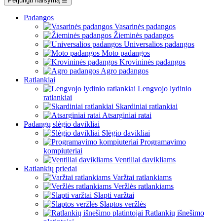
Perjungti naršymą
☰
Padangos
Vasarinės padangos
Žieminės padangos
Universalios padangos
Moto padangos
Krovininės padangos
Agro padangos
Ratlankiai
Lengvojo lydinio
ratlankiai
Skardiniai ratlankiai
Atsarginiai ratai
Padangų slėgio davikliai
Slėgio davikliai
Programavimo
kompiuteriai
Ventiliai davikliams
Ratlankių priedai
Varžtai ratlankiams
Veržlės ratlankiams
Slapti varžtai
Slaptos veržlės
Ratlankių išnešimo