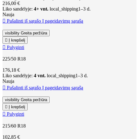
216,00 €
Liko sandėlyje:
4+ vnt.
local_shipping
1–3 d.
Nauja

Pašalinti iš sąrašo
Į pageidavimų sąrašą
visibility
Greita peržiūra

Į krepšelį

Palyginti
225/50 R18
176,18 €
Liko sandėlyje:
4 vnt.
local_shipping
1–3 d.
Nauja

Pašalinti iš sąrašo
Į pageidavimų sąrašą
visibility
Greita peržiūra

Į krepšelį

Palyginti
215/60 R18
102,85 €