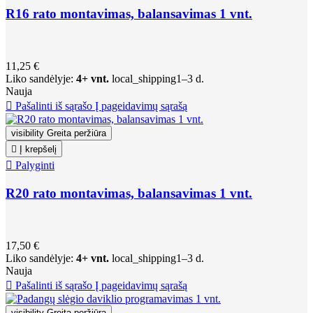
R16 rato montavimas, balansavimas 1 vnt.
11,25 €
Liko sandėlyje:
4+ vnt.
local_shipping
1–3 d.
Nauja

Pašalinti iš sąrašo
Į pageidavimų sąrašą
visibility
Greita peržiūra

Į krepšelį

Palyginti
R20 rato montavimas, balansavimas 1 vnt.
17,50 €
Liko sandėlyje:
4+ vnt.
local_shipping
1–3 d.
Nauja

Pašalinti iš sąrašo
Į pageidavimų sąrašą
visibility
Greita peržiūra