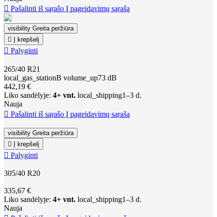

Pašalinti iš sąrašo
Į pageidavimų sąrašą
visibility
Greita peržiūra

Į krepšelį

Palyginti
265/40 R21
local_gas_station
B
volume_up
73 dB
442,19 €
Liko sandėlyje:
4+ vnt.
local_shipping
1–3 d.
Nauja

Pašalinti iš sąrašo
Į pageidavimų sąrašą
visibility
Greita peržiūra

Į krepšelį

Palyginti
305/40 R20
335,67 €
Liko sandėlyje:
4+ vnt.
local_shipping
1–3 d.
Nauja