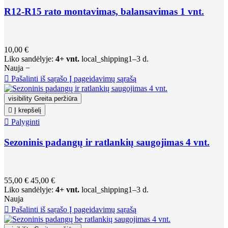
R12-R15 rato montavimas, balansavimas 1 vnt.
10,00 €
Liko sandėlyje:
4+ vnt.
local_shipping
1–3 d.
Nauja
−

Pašalinti iš sąrašo
Į pageidavimų sąrašą
visibility
Greita peržiūra

Į krepšelį

Palyginti
Sezoninis padangų ir ratlankių saugojimas 4 vnt.
55,00 €
45,00 €
Liko sandėlyje:
4+ vnt.
local_shipping
1–3 d.
Nauja

Pašalinti iš sąrašo
Į pageidavimų sąrašą