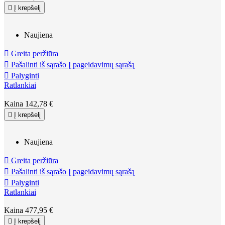

Į krepšelį
Naujiena

Greita peržiūra

Pašalinti iš sąrašo
Į pageidavimų sąrašą

Palyginti
Ratlankiai
Kaina
142,78 €

Į krepšelį
Naujiena

Greita peržiūra

Pašalinti iš sąrašo
Į pageidavimų sąrašą

Palyginti
Ratlankiai
Kaina
477,95 €

Į krepšelį