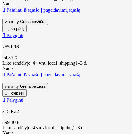
Nauja

Pašalinti iš sąrašo
Į pageidavimų sąrašą
visibility
Greita peržiūra

Į krepšelį

Palyginti
255 R16
94,85 €
Liko sandėlyje:
4+ vnt.
local_shipping
1–3 d.
Nauja

Pašalinti iš sąrašo
Į pageidavimų sąrašą
visibility
Greita peržiūra

Į krepšelį

Palyginti
315 R22
399,30 €
Liko sandėlyje:
4 vnt.
local_shipping
1–3 d.
Nauja