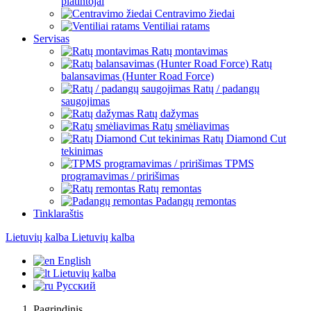
platintojai
Centravimo žiedai
Ventiliai ratams
Servisas
Ratų montavimas
Ratų
balansavimas (Hunter Road Force)
Ratų / padangų
saugojimas
Ratų dažymas
Ratų smėliavimas
Ratų Diamond Cut
tekinimas
TPMS
programavimas / pririšimas
Ratų remontas
Padangų remontas
Tinklaraštis
Lietuvių kalba
Lietuvių kalba
English
Lietuvių kalba
Русский
Pagrindinis