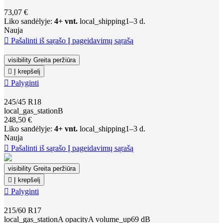
73,07 €
Liko sandėlyje:
4+ vnt.
local_shipping
1–3 d.
Nauja

Pašalinti iš sąrašo
Į pageidavimų sąrašą
visibility
Greita peržiūra

Į krepšelį

Palyginti
245/45 R18
local_gas_station
B
248,50 €
Liko sandėlyje:
4+ vnt.
local_shipping
1–3 d.
Nauja

Pašalinti iš sąrašo
Į pageidavimų sąrašą
visibility
Greita peržiūra

Į krepšelį

Palyginti
215/60 R17
local_gas_station
A
opacity
A
volume_up
69 dB