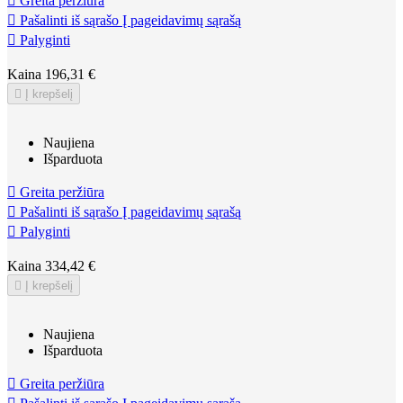

Greita peržiūra

Pašalinti iš sąrašo
Į pageidavimų sąrašą

Palyginti
Kaina
196,31 €

Į krepšelį
Naujiena
Išparduota

Greita peržiūra

Pašalinti iš sąrašo
Į pageidavimų sąrašą

Palyginti
Kaina
334,42 €

Į krepšelį
Naujiena
Išparduota

Greita peržiūra