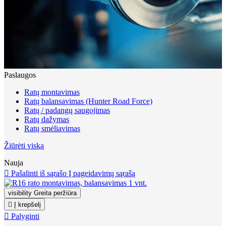
Paslaugos
Ratų montavimas
Ratų balansavimas (Hunter Road Force)
Ratų / padangų saugojimas
Ratų dažymas
Ratų smėliavimas
Žiūrėti viską
Nauja

Pašalinti iš sąrašo
Į pageidavimų sąrašą
visibility
Greita peržiūra

Į krepšelį

Palyginti