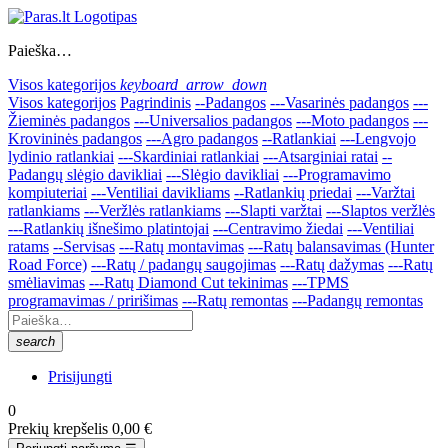
Paieška…
Visos kategorijos
keyboard_arrow_down
Visos kategorijos
Pagrindinis
--Padangos
---Vasarinės padangos
---
Žieminės padangos
---Universalios padangos
---Moto padangos
---
Krovininės padangos
---Agro padangos
--Ratlankiai
---Lengvojo
lydinio ratlankiai
---Skardiniai ratlankiai
---Atsarginiai ratai
--
Padangų slėgio davikliai
---Slėgio davikliai
---Programavimo
kompiuteriai
---Ventiliai davikliams
--Ratlankių priedai
---Varžtai
ratlankiams
---Veržlės ratlankiams
---Slapti varžtai
---Slaptos veržlės
---Ratlankių išnešimo platintojai
---Centravimo žiedai
---Ventiliai
ratams
--Servisas
---Ratų montavimas
---Ratų balansavimas (Hunter
Road Force)
---Ratų / padangų saugojimas
---Ratų dažymas
---Ratų
smėliavimas
---Ratų Diamond Cut tekinimas
---TPMS
programavimas / pririšimas
---Ratų remontas
---Padangų remontas
search
Prisijungti
0
Prekių krepšelis
0,00 €