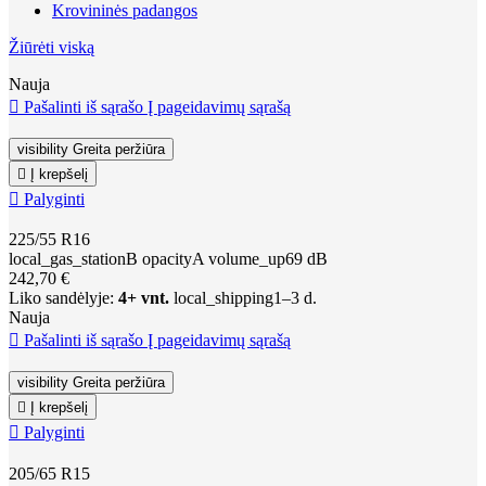
Krovininės padangos
Žiūrėti viską
Nauja

Pašalinti iš sąrašo
Į pageidavimų sąrašą
visibility
Greita peržiūra

Į krepšelį

Palyginti
225/55 R16
local_gas_station
B
opacity
A
volume_up
69 dB
242,70 €
Liko sandėlyje:
4+ vnt.
local_shipping
1–3 d.
Nauja

Pašalinti iš sąrašo
Į pageidavimų sąrašą
visibility
Greita peržiūra

Į krepšelį

Palyginti
205/65 R15