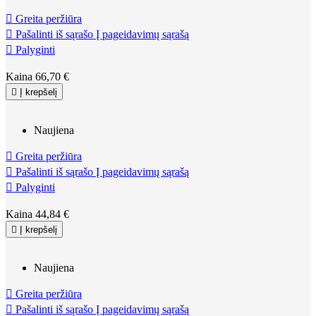

Greita peržiūra

Pašalinti iš sąrašo
Į pageidavimų sąrašą

Palyginti
Kaina
66,70 €

Į krepšelį
Naujiena

Greita peržiūra

Pašalinti iš sąrašo
Į pageidavimų sąrašą

Palyginti
Kaina
44,84 €

Į krepšelį
Naujiena

Greita peržiūra

Pašalinti iš sąrašo
Į pageidavimų sąrašą