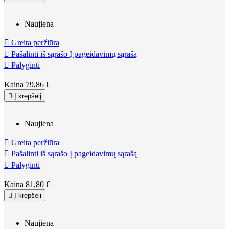
Naujiena

Greita peržiūra

Pašalinti iš sąrašo
Į pageidavimų sąrašą

Palyginti
Kaina
79,86 €

Į krepšelį
Naujiena

Greita peržiūra

Pašalinti iš sąrašo
Į pageidavimų sąrašą

Palyginti
Kaina
81,80 €

Į krepšelį
Naujiena