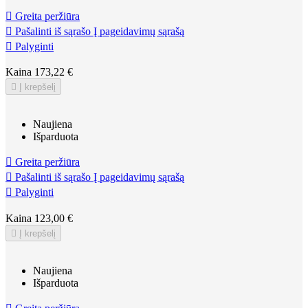

Greita peržiūra

Pašalinti iš sąrašo
Į pageidavimų sąrašą

Palyginti
Kaina
173,22 €

Į krepšelį
Naujiena
Išparduota

Greita peržiūra

Pašalinti iš sąrašo
Į pageidavimų sąrašą

Palyginti
Kaina
123,00 €

Į krepšelį
Naujiena
Išparduota