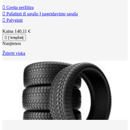

Greita peržiūra

Pašalinti iš sąrašo
Į pageidavimų sąrašą

Palyginti
Kaina
140,11 €

Į krepšelį
Naujienos
Žiūrėti viską