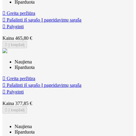
Išparduota

Greita peržiūra

Pašalinti iš sąrašo
Į pageidavimų sąrašą

Palyginti
Kaina
465,80 €

Į krepšelį
Naujiena
Išparduota

Greita peržiūra

Pašalinti iš sąrašo
Į pageidavimų sąrašą

Palyginti
Kaina
377,85 €

Į krepšelį
Naujiena
Išparduota