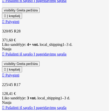

Pašalinti iš sąrašo
Į pageidavimų sąrašą
visibility
Greita peržiūra

Į krepšelį

Palyginti
320/85 R28
371,60 €
Liko sandėlyje:
4+ vnt.
local_shipping
1–3 d.
Nauja

Pašalinti iš sąrašo
Į pageidavimų sąrašą
visibility
Greita peržiūra

Į krepšelį

Palyginti
225/45 R17
128,41 €
Liko sandėlyje:
3 vnt.
local_shipping
1–3 d.
Nauja

Pašalinti iš sąrašo
Į pageidavimų sąrašą