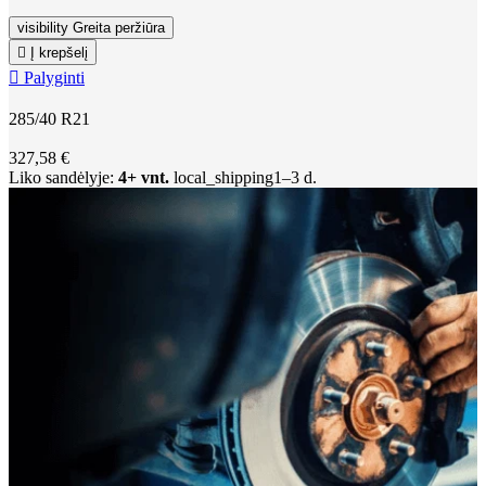
visibility
Greita peržiūra

Į krepšelį

Palyginti
285/40 R21
327,58 €
Liko sandėlyje:
4+ vnt.
local_shipping
1–3 d.