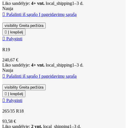
Liko sandėlyje:
4+ vnt.
local_shipping
1–3 d.
Nauja

Pašalinti iš sąrašo
Į pageidavimų sąrašą
visibility
Greita peržiūra

Į krepšelį

Palyginti
R19
240,67 €
Liko sandėlyje:
4+ vnt.
local_shipping
1–3 d.
Nauja

Pašalinti iš sąrašo
Į pageidavimų sąrašą
visibility
Greita peržiūra

Į krepšelį

Palyginti
265/35 R18
93,58 €
Liko sandėlyje:
2 vnt.
local_shipping
1–3 d.