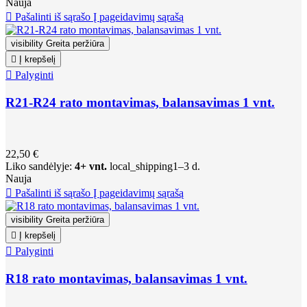
Nauja

Pašalinti iš sąrašo
Į pageidavimų sąrašą
visibility
Greita peržiūra

Į krepšelį

Palyginti
R21-R24 rato montavimas, balansavimas 1 vnt.
22,50 €
Liko sandėlyje:
4+ vnt.
local_shipping
1–3 d.
Nauja

Pašalinti iš sąrašo
Į pageidavimų sąrašą
visibility
Greita peržiūra

Į krepšelį

Palyginti
R18 rato montavimas, balansavimas 1 vnt.