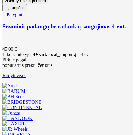
visibility
Greita peržiūra

Į krepšelį

Palyginti
Sezoninis padangų be ratlankių saugojimas 4 vnt.
45,00 €
Liko sandėlyje:
4+ vnt.
local_shipping
1–3 d.
Pirkite pagal
populiarius prekių ženklus
Rodyti visus