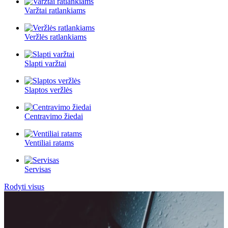
Varžtai ratlankiams
Veržlės ratlankiams
Slapti varžtai
Slaptos veržlės
Centravimo žiedai
Ventiliai ratams
Servisas
Rodyti visus