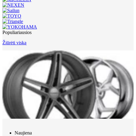
Populiariausios
Žiūrėti viską
Naujiena