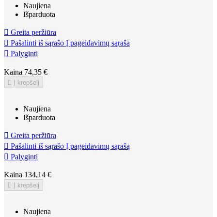
Naujiena
Išparduota

Greita peržiūra

Pašalinti iš sąrašo
Į pageidavimų sąrašą

Palyginti
Kaina
74,35 €

Į krepšelį
Naujiena
Išparduota

Greita peržiūra

Pašalinti iš sąrašo
Į pageidavimų sąrašą

Palyginti
Kaina
134,14 €

Į krepšelį
Naujiena