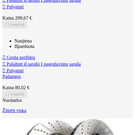

Pašalinti iš sąrašo
Į pageidavimų sąrašą

Palyginti
Kaina
299,67 €

Į krepšelį
Naujiena
Išparduota

Greita peržiūra

Pašalinti iš sąrašo
Į pageidavimų sąrašą

Palyginti
Padangos
Kaina
80,02 €

Į krepšelį
Nuolaidos
Žiūrėti viską