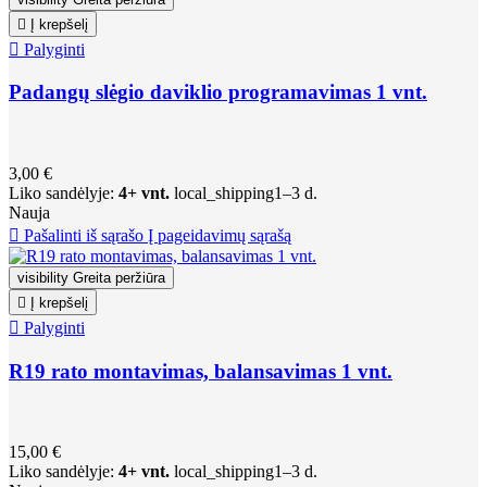

Į krepšelį

Palyginti
Padangų slėgio daviklio programavimas 1 vnt.
3,00 €
Liko sandėlyje:
4+ vnt.
local_shipping
1–3 d.
Nauja

Pašalinti iš sąrašo
Į pageidavimų sąrašą
visibility
Greita peržiūra

Į krepšelį

Palyginti
R19 rato montavimas, balansavimas 1 vnt.
15,00 €
Liko sandėlyje:
4+ vnt.
local_shipping
1–3 d.