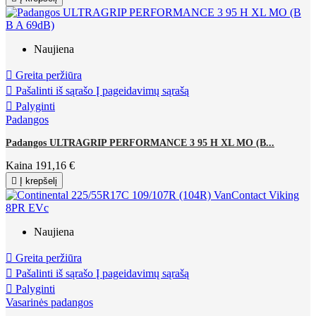
Naujiena

Greita peržiūra

Pašalinti iš sąrašo
Į pageidavimų sąrašą

Palyginti
Padangos
Padangos ULTRAGRIP PERFORMANCE 3 95 H XL MO (B...
Kaina
191,16 €

Į krepšelį
Naujiena

Greita peržiūra

Pašalinti iš sąrašo
Į pageidavimų sąrašą

Palyginti
Vasarinės padangos