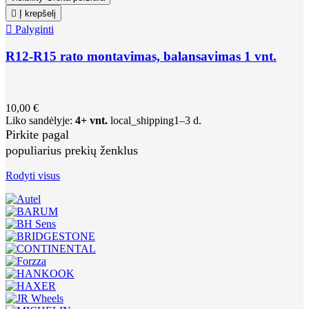

Į krepšelį

Palyginti
R12-R15 rato montavimas, balansavimas 1 vnt.
10,00 €
Liko sandėlyje:
4+ vnt.
local_shipping
1–3 d.
Pirkite pagal
populiarius prekių ženklus
Rodyti visus