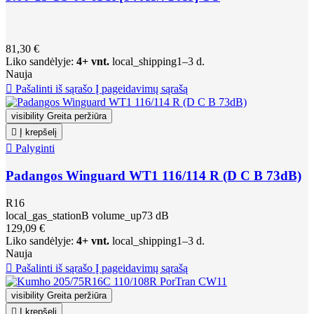
81,30 €
Liko sandėlyje:
4+ vnt.
local_shipping
1–3 d.
Nauja

Pašalinti iš sąrašo
Į pageidavimų sąrašą
visibility
Greita peržiūra

Į krepšelį

Palyginti
Padangos Winguard WT1 116/114 R (D C B 73dB)
R16
local_gas_station
B
volume_up
73 dB
129,09 €
Liko sandėlyje:
4+ vnt.
local_shipping
1–3 d.
Nauja

Pašalinti iš sąrašo
Į pageidavimų sąrašą
visibility
Greita peržiūra

Į krepšelį