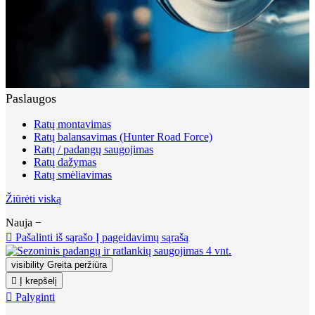
Paslaugos
Ratų montavimas
Ratų balansavimas (Hunter Road Force)
Ratų / padangų saugojimas
Ratų dažymas
Ratų smėliavimas
Žiūrėti viską
Nauja
−

Pašalinti iš sąrašo
Į pageidavimų sąrašą
visibility
Greita peržiūra

Į krepšelį

Palyginti