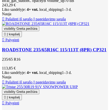
local_gas_station
C
opacity
B
volume_up
70 dB
243,29 €
Liko sandėlyje:
4+ vnt.
local_shipping
1–3 d.
Nauja

Pašalinti iš sąrašo
Į pageidavimų sąrašą
visibility
Greita peržiūra

Į krepšelį

Palyginti
ROADSTONE 235/65R16C 115/113T (8PR) CP321
235/65 R16
113,85 €
Liko sandėlyje:
4+ vnt.
local_shipping
1–3 d.
Nauja

Pašalinti iš sąrašo
Į pageidavimų sąrašą
visibility
Greita peržiūra

Į krepšelį

Palyginti