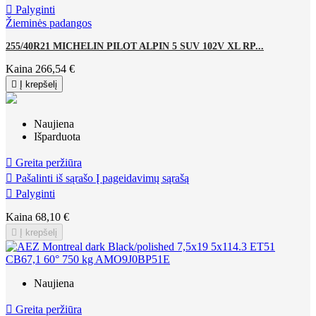

Palyginti
Žieminės padangos
255/40R21 MICHELIN PILOT ALPIN 5 SUV 102V XL RP...
Kaina
266,54 €

Į krepšelį
Naujiena
Išparduota

Greita peržiūra

Pašalinti iš sąrašo
Į pageidavimų sąrašą

Palyginti
Kaina
68,10 €

Į krepšelį
Naujiena

Greita peržiūra