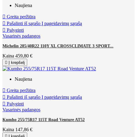
Naujiena

Greita peržiūra

Pašalinti iš sąrašo
Į pageidavimų sąrašą

Palyginti
Vasarinės padangos
Michelin 285/40R22 110Y XL CROSSCLIMATE 3 SPORT...
Kaina
459,80 €

Į krepšelį
Naujiena

Greita peržiūra

Pašalinti iš sąrašo
Į pageidavimų sąrašą

Palyginti
Vasarinės padangos
Kumho 255/75R17 115T Road Venture AT52
Kaina
147,86 €

Į krepšelį