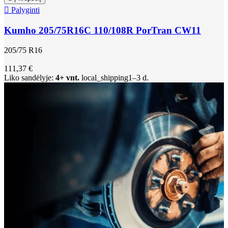

Palyginti
Kumho 205/75R16C 110/108R PorTran CW11
205/75 R16
111,37 €
Liko sandėlyje:
4+ vnt.
local_shipping
1–3 d.