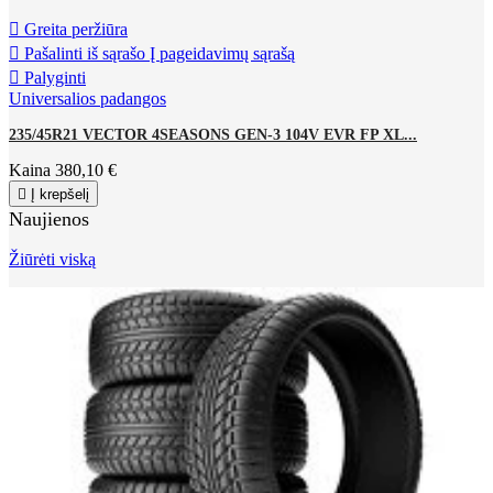

Greita peržiūra

Pašalinti iš sąrašo
Į pageidavimų sąrašą

Palyginti
Universalios padangos
235/45R21 VECTOR 4SEASONS GEN-3 104V EVR FP XL...
Kaina
380,10 €

Į krepšelį
Naujienos
Žiūrėti viską