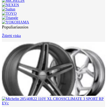
Populiariausios
Žiūrėti viską