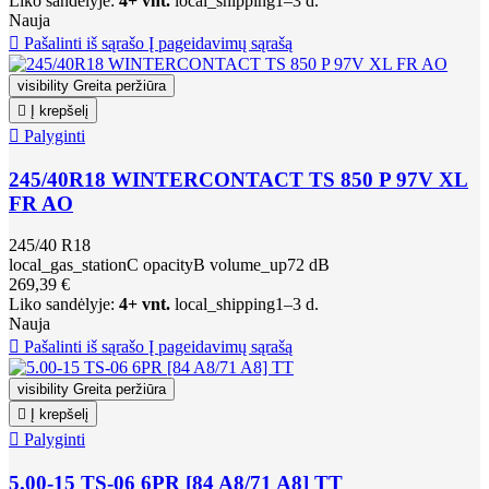
Liko sandėlyje:
4+ vnt.
local_shipping
1–3 d.
Nauja

Pašalinti iš sąrašo
Į pageidavimų sąrašą
visibility
Greita peržiūra

Į krepšelį

Palyginti
245/40R18 WINTERCONTACT TS 850 P 97V XL
FR AO
245/40 R18
local_gas_station
C
opacity
B
volume_up
72 dB
269,39 €
Liko sandėlyje:
4+ vnt.
local_shipping
1–3 d.
Nauja

Pašalinti iš sąrašo
Į pageidavimų sąrašą
visibility
Greita peržiūra

Į krepšelį

Palyginti
5.00-15 TS-06 6PR [84 A8/71 A8] TT