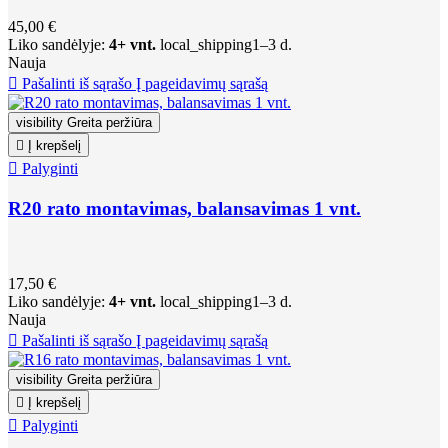
45,00 €
Liko sandėlyje:
4+ vnt.
local_shipping
1–3 d.
Nauja

Pašalinti iš sąrašo
Į pageidavimų sąrašą
visibility
Greita peržiūra

Į krepšelį

Palyginti
R20 rato montavimas, balansavimas 1 vnt.
17,50 €
Liko sandėlyje:
4+ vnt.
local_shipping
1–3 d.
Nauja

Pašalinti iš sąrašo
Į pageidavimų sąrašą
visibility
Greita peržiūra

Į krepšelį

Palyginti