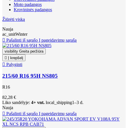
Moto padangos
Krovininės padangos
Žiūrėti viską
Nauja
ac_unit
Winter

Pašalinti iš sąrašo
Į pageidavimų sąrašą
visibility
Greita peržiūra

Į krepšelį

Palyginti
215/60 R16 95H NS805
R16
82,28 €
Liko sandėlyje:
4+ vnt.
local_shipping
1–3 d.
Nauja

Pašalinti iš sąrašo
Į pageidavimų sąrašą