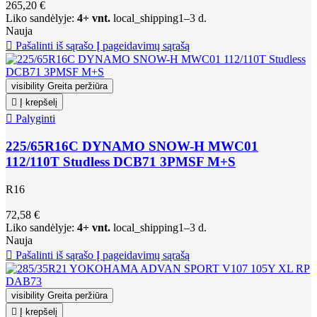
265,20 €
Liko sandėlyje:
4+ vnt.
local_shipping
1–3 d.
Nauja

Pašalinti iš sąrašo
Į pageidavimų sąrašą
visibility
Greita peržiūra

Į krepšelį

Palyginti
225/65R16C DYNAMO SNOW-H MWC01
112/110T Studless DCB71 3PMSF M+S
R16
72,58 €
Liko sandėlyje:
4+ vnt.
local_shipping
1–3 d.
Nauja

Pašalinti iš sąrašo
Į pageidavimų sąrašą
visibility
Greita peržiūra

Į krepšelį