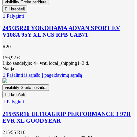
visibility
Greita peržiūra

Į krepšelį

Palyginti
245/35R20 YOKOHAMA ADVAN SPORT EV
V108A 95Y XL NCS RPB CAB71
R20
156,92 €
Liko sandėlyje:
4+ vnt.
local_shipping
1–3 d.
Nauja

Pašalinti iš sąrašo
Į pageidavimų sąrašą
visibility
Greita peržiūra

Į krepšelį

Palyginti
215/55R16 ULTRAGRIP PERFORMANCE 3 97H
EVR XL GOODYEAR
215/55 R16