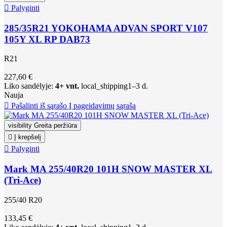

Palyginti
285/35R21 YOKOHAMA ADVAN SPORT V107
105Y XL RP DAB73
R21
227,60 €
Liko sandėlyje:
4+ vnt.
local_shipping
1–3 d.
Nauja

Pašalinti iš sąrašo
Į pageidavimų sąrašą
visibility
Greita peržiūra

Į krepšelį

Palyginti
Mark MA 255/40R20 101H SNOW MASTER XL
(Tri-Ace)
255/40 R20
133,45 €