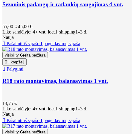
Sezoninis padangų ir ratlankių saugojimas 4 vnt.
55,00 €
45,00 €
Liko sandėlyje:
4+ vnt.
local_shipping
1–3 d.
Nauja

Pašalinti iš sąrašo
Į pageidavimų sąrašą
visibility
Greita peržiūra

Į krepšelį

Palyginti
R18 rato montavimas, balansavimas 1 vnt.
13,75 €
Liko sandėlyje:
4+ vnt.
local_shipping
1–3 d.
Nauja

Pašalinti iš sąrašo
Į pageidavimų sąrašą
visibility
Greita peržiūra