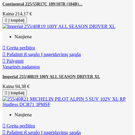
Continental 225/55R17C 109/107R (104R)...
Kaina
214,17 €

Į krepšelį
Naujiena

Greita peržiūra

Pašalinti iš sąrašo
Į pageidavimų sąrašą

Palyginti
Vasarinės padangos
Imperial 255/40R19 100Y ALL SEASON DRIVER XL
Kaina
94,38 €

Į krepšelį
Naujiena

Greita peržiūra

Pašalinti iš sąrašo
Į pageidavimų sąrašą