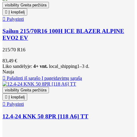
visibility
Greita peržiūra

Į krepšelį

Palyginti
Sailun 215/70R16 100H ICE BLAZER ALPINE
EVO2 EV
215/70 R16
83,49 €
Liko sandėlyje:
4+ vnt.
local_shipping
1–3 d.
Nauja

Pašalinti iš sąrašo
Į pageidavimų sąrašą
visibility
Greita peržiūra

Į krepšelį

Palyginti
12.4-24 KNK 50 8PR [118 A6] TT