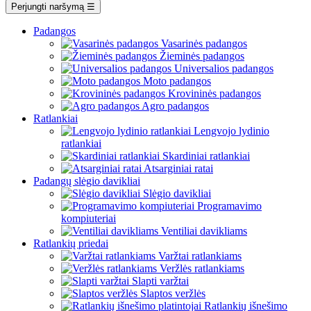
Perjungti naršymą
☰
Padangos
Vasarinės padangos
Žieminės padangos
Universalios padangos
Moto padangos
Krovininės padangos
Agro padangos
Ratlankiai
Lengvojo lydinio
ratlankiai
Skardiniai ratlankiai
Atsarginiai ratai
Padangų slėgio davikliai
Slėgio davikliai
Programavimo
kompiuteriai
Ventiliai davikliams
Ratlankių priedai
Varžtai ratlankiams
Veržlės ratlankiams
Slapti varžtai
Slaptos veržlės
Ratlankių išnešimo