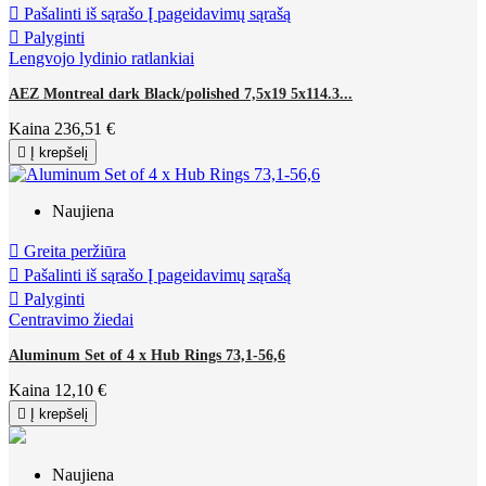

Pašalinti iš sąrašo
Į pageidavimų sąrašą

Palyginti
Lengvojo lydinio ratlankiai
AEZ Montreal dark Black/polished 7,5x19 5x114.3...
Kaina
236,51 €

Į krepšelį
Naujiena

Greita peržiūra

Pašalinti iš sąrašo
Į pageidavimų sąrašą

Palyginti
Centravimo žiedai
Aluminum Set of 4 x Hub Rings 73,1-56,6
Kaina
12,10 €

Į krepšelį
Naujiena