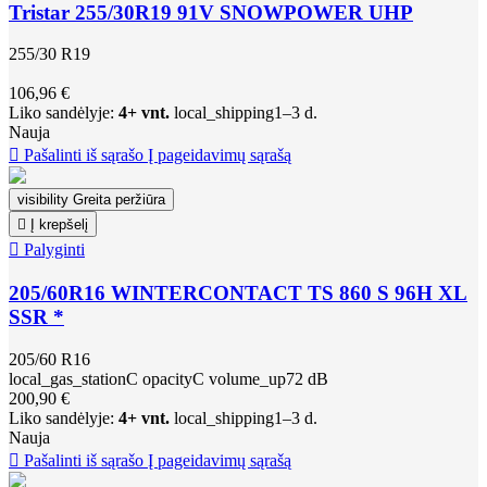
Tristar 255/30R19 91V SNOWPOWER UHP
255/30 R19
106,96 €
Liko sandėlyje:
4+ vnt.
local_shipping
1–3 d.
Nauja

Pašalinti iš sąrašo
Į pageidavimų sąrašą
visibility
Greita peržiūra

Į krepšelį

Palyginti
205/60R16 WINTERCONTACT TS 860 S 96H XL
SSR *
205/60 R16
local_gas_station
C
opacity
C
volume_up
72 dB
200,90 €
Liko sandėlyje:
4+ vnt.
local_shipping
1–3 d.
Nauja

Pašalinti iš sąrašo
Į pageidavimų sąrašą