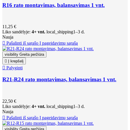
R16 rato montavimas, balansavimas 1 vnt.
11,25 €
Liko sandėlyje:
4+ vnt.
local_shipping
1–3 d.
Nauja

Pašalinti iš sąrašo
Į pageidavimų sąrašą
visibility
Greita peržiūra

Į krepšelį

Palyginti
R21-R24 rato montavimas, balansavimas 1 vnt.
22,50 €
Liko sandėlyje:
4+ vnt.
local_shipping
1–3 d.
Nauja

Pašalinti iš sąrašo
Į pageidavimų sąrašą
visibility
Greita peržiūra