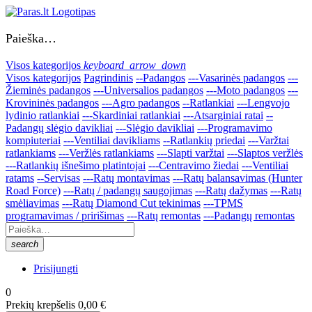
Paieška…
Visos kategorijos
keyboard_arrow_down
Visos kategorijos
Pagrindinis
--Padangos
---Vasarinės padangos
---
Žieminės padangos
---Universalios padangos
---Moto padangos
---
Krovininės padangos
---Agro padangos
--Ratlankiai
---Lengvojo
lydinio ratlankiai
---Skardiniai ratlankiai
---Atsarginiai ratai
--
Padangų slėgio davikliai
---Slėgio davikliai
---Programavimo
kompiuteriai
---Ventiliai davikliams
--Ratlankių priedai
---Varžtai
ratlankiams
---Veržlės ratlankiams
---Slapti varžtai
---Slaptos veržlės
---Ratlankių išnešimo platintojai
---Centravimo žiedai
---Ventiliai
ratams
--Servisas
---Ratų montavimas
---Ratų balansavimas (Hunter
Road Force)
---Ratų / padangų saugojimas
---Ratų dažymas
---Ratų
smėliavimas
---Ratų Diamond Cut tekinimas
---TPMS
programavimas / pririšimas
---Ratų remontas
---Padangų remontas
search
Prisijungti
0
Prekių krepšelis
0,00 €