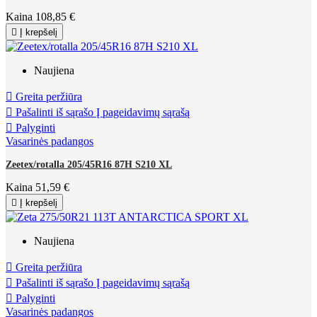
Kaina
108,85 €

Į krepšelį
Naujiena

Greita peržiūra

Pašalinti iš sąrašo
Į pageidavimų sąrašą

Palyginti
Vasarinės padangos
Zeetex/rotalla 205/45R16 87H S210 XL
Kaina
51,59 €

Į krepšelį
Naujiena

Greita peržiūra

Pašalinti iš sąrašo
Į pageidavimų sąrašą

Palyginti
Vasarinės padangos