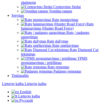
platintojai
Centravimo žiedai
Ventiliai ratams
Servisas
Ratų montavimas
Ratų
balansavimas (Hunter Road Force)
Ratų / padangų
saugojimas
Ratų dažymas
Ratų smėliavimas
Ratų Diamond Cut
tekinimas
TPMS
programavimas / pririšimas
Ratų remontas
Padangų remontas
Tinklaraštis
Lietuvių kalba
Lietuvių kalba
English
Lietuvių kalba
Русский