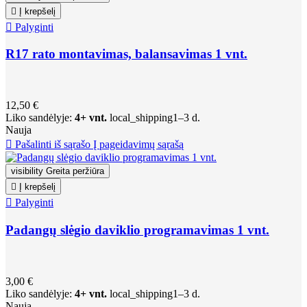

Į krepšelį

Palyginti
R17 rato montavimas, balansavimas 1 vnt.
12,50 €
Liko sandėlyje:
4+ vnt.
local_shipping
1–3 d.
Nauja

Pašalinti iš sąrašo
Į pageidavimų sąrašą
visibility
Greita peržiūra

Į krepšelį

Palyginti
Padangų slėgio daviklio programavimas 1 vnt.
3,00 €
Liko sandėlyje:
4+ vnt.
local_shipping
1–3 d.
Nauja