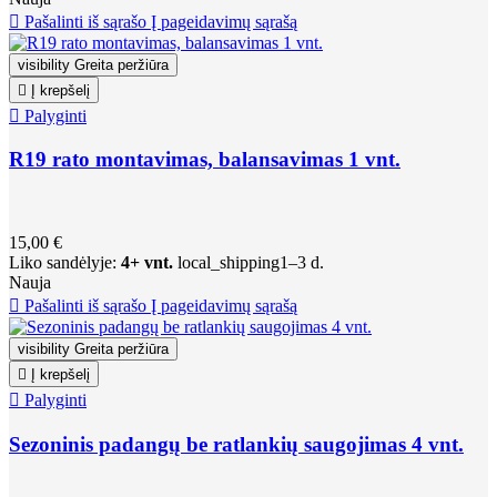

Pašalinti iš sąrašo
Į pageidavimų sąrašą
visibility
Greita peržiūra

Į krepšelį

Palyginti
R19 rato montavimas, balansavimas 1 vnt.
15,00 €
Liko sandėlyje:
4+ vnt.
local_shipping
1–3 d.
Nauja

Pašalinti iš sąrašo
Į pageidavimų sąrašą
visibility
Greita peržiūra

Į krepšelį

Palyginti
Sezoninis padangų be ratlankių saugojimas 4 vnt.