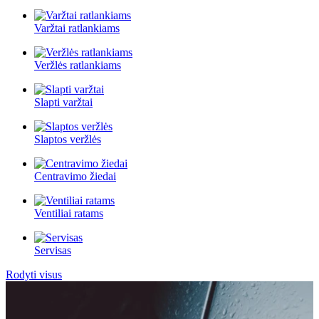
Varžtai ratlankiams
Veržlės ratlankiams
Slapti varžtai
Slaptos veržlės
Centravimo žiedai
Ventiliai ratams
Servisas
Rodyti visus