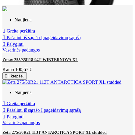
Naujiena

Greita peržiūra

Pašalinti iš sąrašo
Į pageidavimų sąrašą

Palyginti
Vasarinės padangos
Zmax 255/35R18 94T WINTERNOVA XL
Kaina
100,67 €

Į krepšelį
Naujiena

Greita peržiūra

Pašalinti iš sąrašo
Į pageidavimų sąrašą

Palyginti
Vasarinės padangos
Zeta 275/50R21 113T ANTARCTICA SPORT XL studded