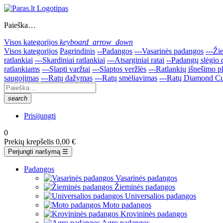
Paieška…
Visos kategorijos
keyboard_arrow_down
Visos kategorijos
Pagrindinis
--Padangos
---Vasarinės padangos
---Ži
ratlankiai
---Skardiniai ratlankiai
---Atsarginiai ratai
--Padangų slėgio d
ratlankiams
---Slapti varžtai
---Slaptos veržlės
---Ratlankių išnešimo pl
saugojimas
---Ratų dažymas
---Ratų smėliavimas
---Ratų Diamond Cu
search
Prisijungti
0
Prekių krepšelis
0,00 €
Perjungti naršymą
☰
Padangos
Vasarinės padangos
Žieminės padangos
Universalios padangos
Moto padangos
Krovininės padangos
Agro padangos