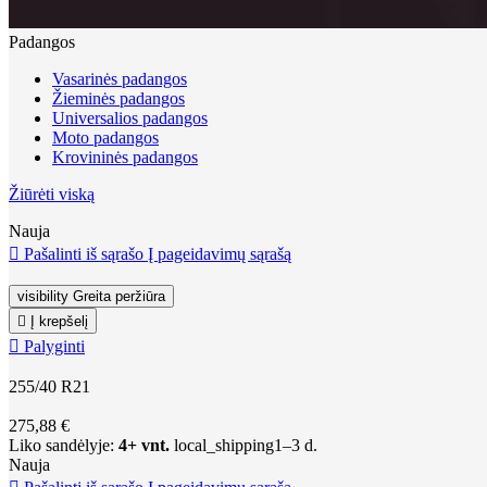
Padangos
Vasarinės padangos
Žieminės padangos
Universalios padangos
Moto padangos
Krovininės padangos
Žiūrėti viską
Nauja

Pašalinti iš sąrašo
Į pageidavimų sąrašą
visibility
Greita peržiūra

Į krepšelį

Palyginti
255/40 R21
275,88 €
Liko sandėlyje:
4+ vnt.
local_shipping
1–3 d.
Nauja