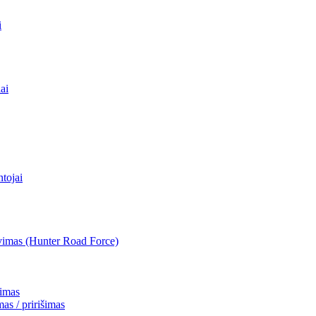
i
ai
ntojai
vimas (Hunter Road Force)
imas
s / pririšimas