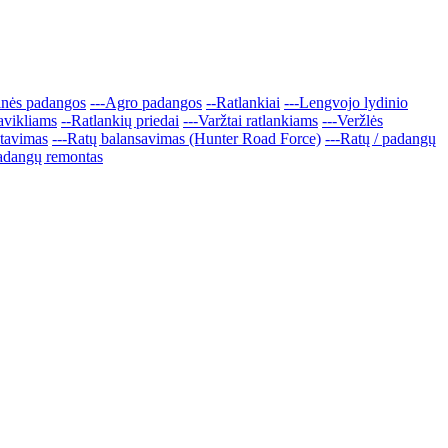
inės padangos
---Agro padangos
--Ratlankiai
---Lengvojo lydinio
davikliams
--Ratlankių priedai
---Varžtai ratlankiams
---Veržlės
tavimas
---Ratų balansavimas (Hunter Road Force)
---Ratų / padangų
adangų remontas