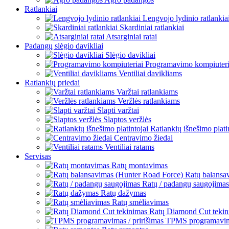
Ratlankiai
Lengvojo lydinio ratlankia
Skardiniai ratlankiai
Atsarginiai ratai
Padangų slėgio davikliai
Slėgio davikliai
Programavimo kompiuteri
Ventiliai davikliams
Ratlankių priedai
Varžtai ratlankiams
Veržlės ratlankiams
Slapti varžtai
Slaptos veržlės
Ratlankių išnešimo plati
Centravimo žiedai
Ventiliai ratams
Servisas
Ratų montavimas
Ratų balansa
Ratų / padangų saugojimas
Ratų dažymas
Ratų smėliavimas
Ratų Diamond Cut tekin
TPMS programavima