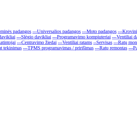
eminės padangos
---Universalios padangos
---Moto padangos
---Krovin
avikliai
---Slėgio davikliai
---Programavimo kompiuteriai
---Ventiliai 
atintojai
---Centravimo žiedai
---Ventiliai ratams
--Servisas
---Ratų mon
t tekinimas
---TPMS programavimas / pririšimas
---Ratų remontas
---P