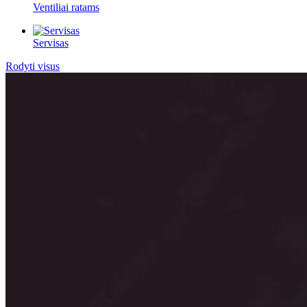
Ventiliai ratams
Servisas
Rodyti visus