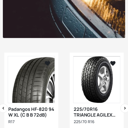






visibility
visibility
Padangos HF-820 94
225/70R16
W XL (C B B 72dB)
TRIANGLE AGILEX
‹
›
A/T (TR292) 103T RP
R17
225/70 R16
DCB71 M+S