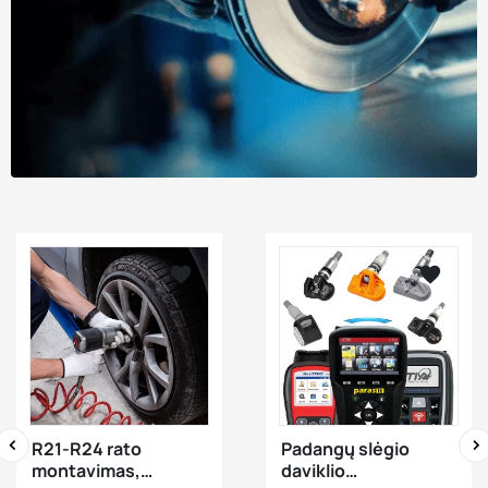






visibility
visibility
R21-R24 rato
Padangų slėgio
montavimas,
daviklio
‹
›