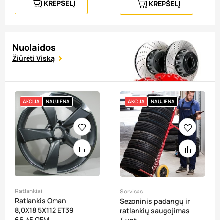
Į KREPŠELĮ
Į KREPŠELĮ
Nuolaidos
Žiūrėti Viską
AKCIJA
NAUJIENA
AKCIJA
NAUJIENA
Ratlankiai
Servisas
Ratlankis Oman
Sezoninis padangų ir
8,0X18 5X112 ET39
ratlankių saugojimas
66,45 GFM
4 vnt.