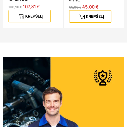
107,81 €
Bazinė
Kaina
45,00 €
Bazinė
Kaina
108,90 €
55,00 €
kaina
kaina
Į KREPŠELĮ
Į KREPŠELĮ