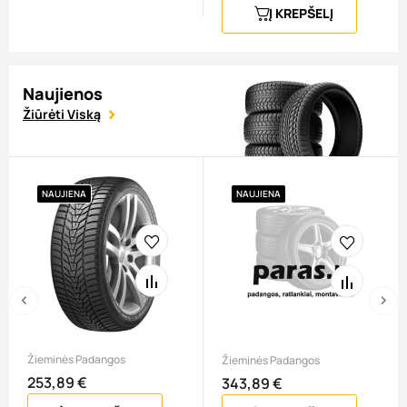
Į KREPŠELĮ
Naujienos
Žiūrėti Viską
NAUJIENA
NAUJIENA
‹
›
Žieminės Padangos
Žieminės Padangos
253,89 €
Kaina
343,89 €
Kaina