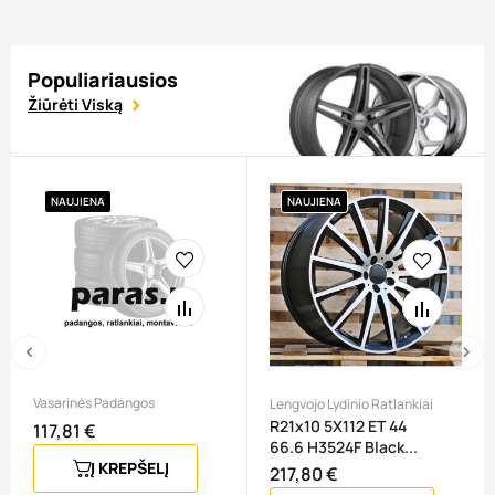
Populiariausios
Žiūrėti Viską
NAUJIENA
NAUJIENA
‹
›
Vasarinės Padangos
Lengvojo Lydinio Ratlankiai
R21x10 5X112 ET 44
117,81 €
Kaina
66.6 H3524F Black...
Į KREPŠELĮ
217,80 €
Kaina