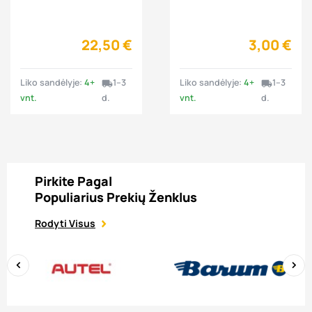
balansavimas 1 vnt.
programavimas 1
vnt.
22,50 €
3,00 €
Liko sandėlyje:
4+
1–3
Liko sandėlyje:
4+
1–3
local_shipping
local_shipping
vnt.
d.
vnt.
d.
Pirkite Pagal
Populiarius Prekių Ženklus
Rodyti Visus
‹
›