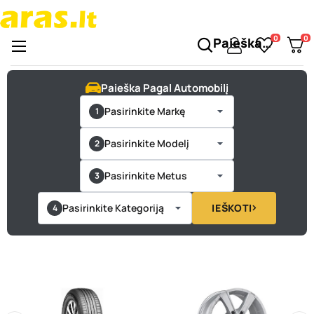
0
0
Paieška…
Perjungti
☰
naršymą
Paieška Pagal Automobilį
Pasirinkite Markę
Pasirinkite Modelį
Pasirinkite Metus
Pasirinkite Kategoriją
IEŠKOTI