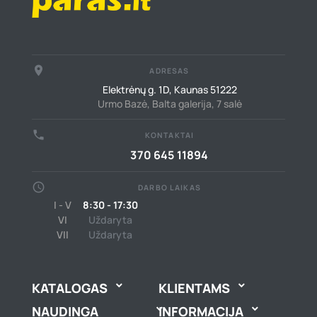
place
ADRESAS
Elektrėnų g. 1D, Kaunas 51222
Urmo Bazė, Balta galerija, 7 salė
call
KONTAKTAI
370 645 11894
schedule
DARBO LAIKAS
I - V
8:30 - 17:30
VI
Uždaryta
VII
Uždaryta
KATALOGAS
KLIENTAMS


NAUDINGA
INFORMACIJA

