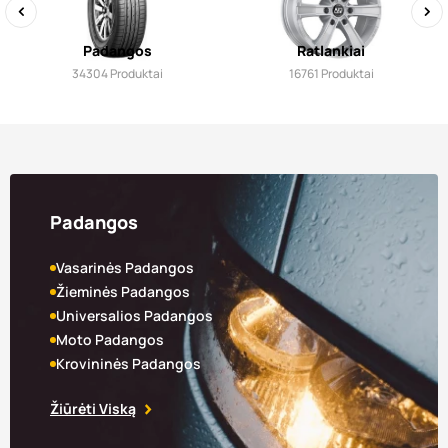
‹
›
Padangos
Ratlankiai
34304
Produktai
16761
Produktai
Padangos
Vasarinės Padangos
Žieminės Padangos
Universalios Padangos
Moto Padangos
Krovininės Padangos
Žiūrėti Viską