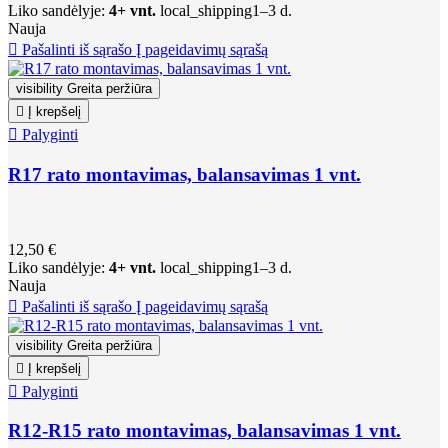
Liko sandėlyje:
4+ vnt.
local_shipping
1–3 d.
Nauja

Pašalinti iš sąrašo
Į pageidavimų sąrašą
visibility
Greita peržiūra

Į krepšelį

Palyginti
R17 rato montavimas, balansavimas 1 vnt.
12,50 €
Liko sandėlyje:
4+ vnt.
local_shipping
1–3 d.
Nauja

Pašalinti iš sąrašo
Į pageidavimų sąrašą
visibility
Greita peržiūra

Į krepšelį

Palyginti
R12-R15 rato montavimas, balansavimas 1 vnt.