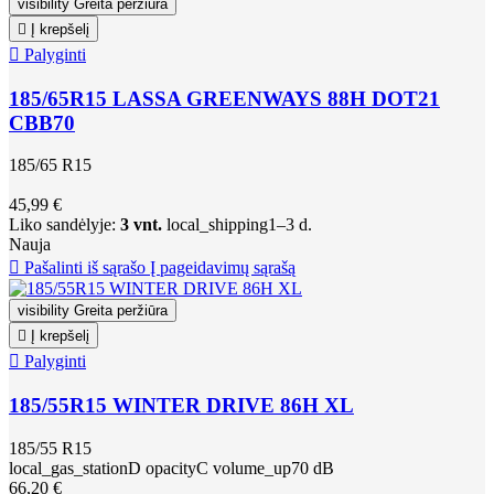
visibility
Greita peržiūra

Į krepšelį

Palyginti
185/65R15 LASSA GREENWAYS 88H DOT21
CBB70
185/65 R15
45,99 €
Liko sandėlyje:
3 vnt.
local_shipping
1–3 d.
Nauja

Pašalinti iš sąrašo
Į pageidavimų sąrašą
visibility
Greita peržiūra

Į krepšelį

Palyginti
185/55R15 WINTER DRIVE 86H XL
185/55 R15
local_gas_station
D
opacity
C
volume_up
70 dB
66,20 €