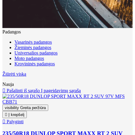
Padangos
Vasarinės padangos
Žieminės padangos
Universalios padangos
Moto padangos
Krovininės padangos
Žiūrėti viską
Nauja

Pašalinti iš sąrašo
Į pageidavimų sąrašą
visibility
Greita peržiūra

Į krepšelį

Palyginti
235/50R18 DUNLOP SPORT MAXX RT 2 SUV