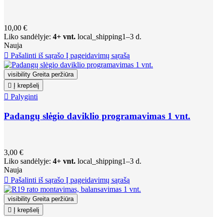
10,00 €
Liko sandėlyje:
4+ vnt.
local_shipping
1–3 d.
Nauja

Pašalinti iš sąrašo
Į pageidavimų sąrašą
visibility
Greita peržiūra

Į krepšelį

Palyginti
Padangų slėgio daviklio programavimas 1 vnt.
3,00 €
Liko sandėlyje:
4+ vnt.
local_shipping
1–3 d.
Nauja

Pašalinti iš sąrašo
Į pageidavimų sąrašą
visibility
Greita peržiūra

Į krepšelį