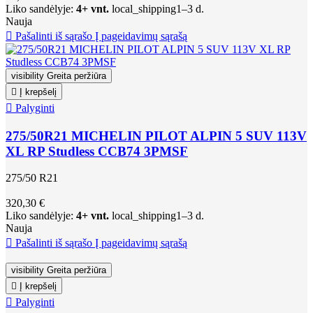
Liko sandėlyje:
4+ vnt.
local_shipping
1–3 d.
Nauja

Pašalinti iš sąrašo
Į pageidavimų sąrašą
visibility
Greita peržiūra

Į krepšelį

Palyginti
275/50R21 MICHELIN PILOT ALPIN 5 SUV 113V
XL RP Studless CCB74 3PMSF
275/50 R21
320,30 €
Liko sandėlyje:
4+ vnt.
local_shipping
1–3 d.
Nauja

Pašalinti iš sąrašo
Į pageidavimų sąrašą
visibility
Greita peržiūra

Į krepšelį

Palyginti