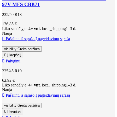
97V MFS CBB71
235/50 R18
136,85 €
Liko sandėlyje:
4+ vnt.
local_shipping
1–3 d.
Nauja

Pašalinti iš sąrašo
Į pageidavimų sąrašą
visibility
Greita peržiūra

Į krepšelį

Palyginti
225/45 R19
62,92 €
Liko sandėlyje:
4+ vnt.
local_shipping
1–3 d.
Nauja

Pašalinti iš sąrašo
Į pageidavimų sąrašą
visibility
Greita peržiūra

Į krepšelį