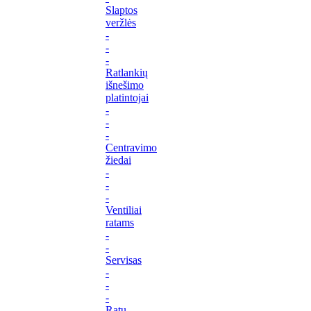
Slaptos
veržlės
-
-
-
Ratlankių
išnešimo
platintojai
-
-
-
Centravimo
žiedai
-
-
-
Ventiliai
ratams
-
-
Servisas
-
-
-
Ratų