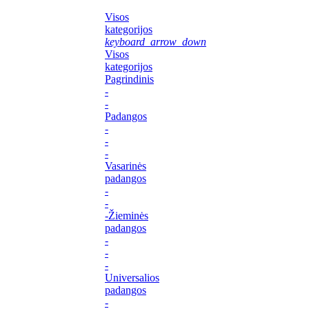
Visos
kategorijos
keyboard_arrow_down
Visos
kategorijos
Pagrindinis
-
-
Padangos
-
-
-
Vasarinės
padangos
-
-
-Žieminės
padangos
-
-
-
Universalios
padangos
-