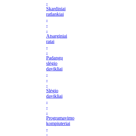
-
Skardiniai
ratlankiai
-
-
-
Atsarginiai
ratai
-
-
Padangų
slėgio
davikliai
-
-
-
Slėgio
davikliai
-
-
-
Programavimo
kompiuteriai
-
-