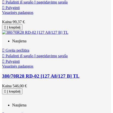

Pašalinti iš sąrašo
Į pageidavimų sąrašą

Palyginti
Vasarinės padangos
Kaina
99,37 €

Į krepšelį
Naujiena

Greita peržiūra

Pašalinti iš sąrašo
Į pageidavimų sąrašą

Palyginti
Vasarinės padangos
380/70R28 RD-02 [127 A8/127 B] TL
Kaina
546,00 €

Į krepšelį
Naujiena