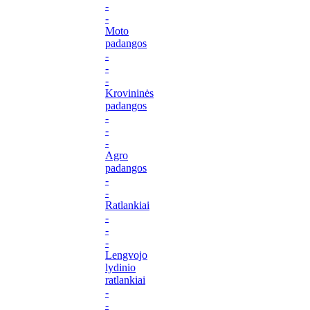
-
-
Moto
padangos
-
-
-
Krovininės
padangos
-
-
-
Agro
padangos
-
-
Ratlankiai
-
-
-
Lengvojo
lydinio
ratlankiai
-
-