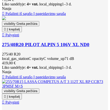
Liko sandėlyje:
4+ vnt.
local_shipping
1–3 d.
Nauja

Pašalinti iš sąrašo
Į pageidavimų sąrašą
visibility
Greita peržiūra

Į krepšelį

Palyginti
275/40R20 PILOT ALPIN 5 106V XL ND0
275/40 R20
local_gas_station
C
opacity
C
volume_up
71 dB
419,00 €
Liko sandėlyje:
4+ vnt.
local_shipping
1–3 d.
Nauja

Pašalinti iš sąrašo
Į pageidavimų sąrašą
visibility
Greita peržiūra

Į krepšelį

Palyginti