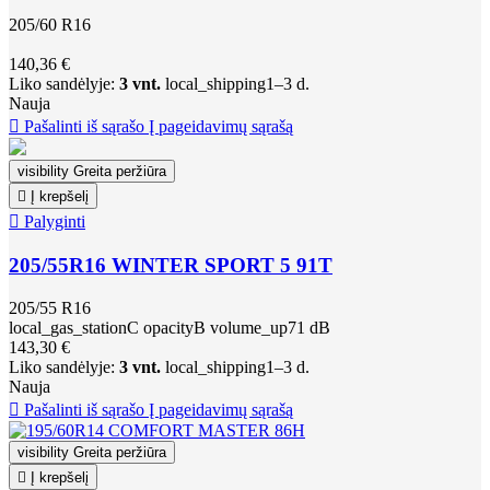
205/60 R16
140,36 €
Liko sandėlyje:
3 vnt.
local_shipping
1–3 d.
Nauja

Pašalinti iš sąrašo
Į pageidavimų sąrašą
visibility
Greita peržiūra

Į krepšelį

Palyginti
205/55R16 WINTER SPORT 5 91T
205/55 R16
local_gas_station
C
opacity
B
volume_up
71 dB
143,30 €
Liko sandėlyje:
3 vnt.
local_shipping
1–3 d.
Nauja

Pašalinti iš sąrašo
Į pageidavimų sąrašą
visibility
Greita peržiūra

Į krepšelį