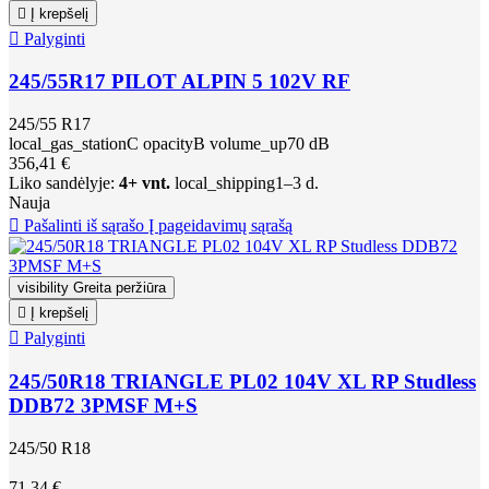

Į krepšelį

Palyginti
245/55R17 PILOT ALPIN 5 102V RF
245/55 R17
local_gas_station
C
opacity
B
volume_up
70 dB
356,41 €
Liko sandėlyje:
4+ vnt.
local_shipping
1–3 d.
Nauja

Pašalinti iš sąrašo
Į pageidavimų sąrašą
visibility
Greita peržiūra

Į krepšelį

Palyginti
245/50R18 TRIANGLE PL02 104V XL RP Studless
DDB72 3PMSF M+S
245/50 R18
71,34 €