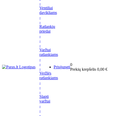
-
Ventiliai
davikliams
-
-
Ratlankių
priedai
-
-
-
Varžtai
ratlankiams
-
-
0
Prisijungti
-
Prekių krepšelis
0,00 €
Veržlės
ratlankiams
-
-
-
Slapti
varžtai
-
-
-