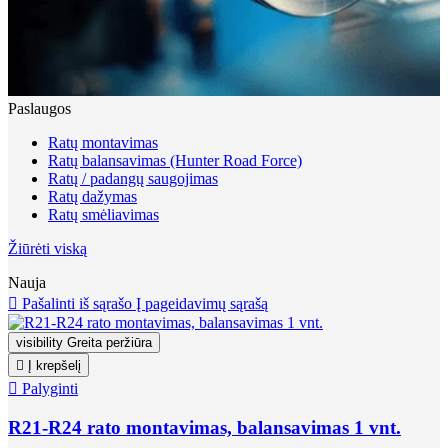
Paslaugos
Ratų montavimas
Ratų balansavimas (Hunter Road Force)
Ratų / padangų saugojimas
Ratų dažymas
Ratų smėliavimas
Žiūrėti viską
Nauja

Pašalinti iš sąrašo
Į pageidavimų sąrašą
visibility
Greita peržiūra

Į krepšelį

Palyginti
R21-R24 rato montavimas, balansavimas 1 vnt.