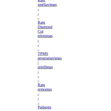
Ratų
smėliavimas
-
-
-
Ratų
Diamond
Cut
tekinimas
-
-
-
TPMS
programavimas
/
pririšimas
-
-
-
Ratų
remontas
-
-
-
Padangų