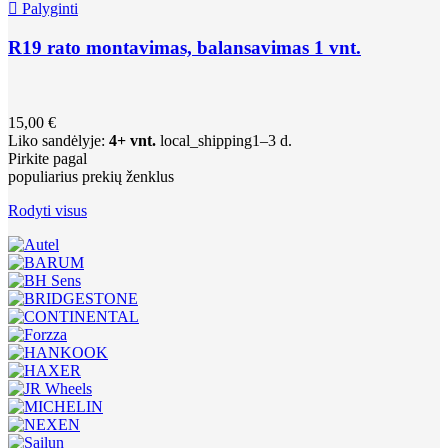

Palyginti
R19 rato montavimas, balansavimas 1 vnt.
15,00 €
Liko sandėlyje:
4+ vnt.
local_shipping
1–3 d.
Pirkite pagal
populiarius prekių ženklus
Rodyti visus