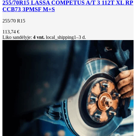
255/70R15 LASSA COMPETUS A/T 3 112T XL RP
CCB73 3PMSF M+S
255/70 R15
113,74 €
Liko sandėlyje:
4 vnt.
local_shipping
1–3 d.