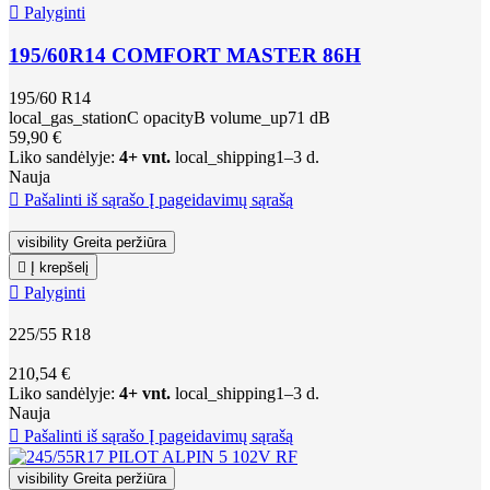

Palyginti
195/60R14 COMFORT MASTER 86H
195/60 R14
local_gas_station
C
opacity
B
volume_up
71 dB
59,90 €
Liko sandėlyje:
4+ vnt.
local_shipping
1–3 d.
Nauja

Pašalinti iš sąrašo
Į pageidavimų sąrašą
visibility
Greita peržiūra

Į krepšelį

Palyginti
225/55 R18
210,54 €
Liko sandėlyje:
4+ vnt.
local_shipping
1–3 d.
Nauja

Pašalinti iš sąrašo
Į pageidavimų sąrašą
visibility
Greita peržiūra