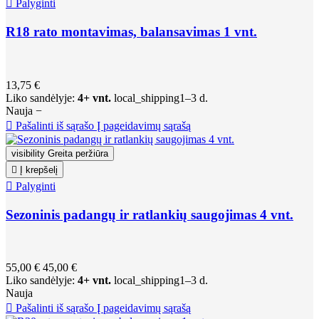

Palyginti
R18 rato montavimas, balansavimas 1 vnt.
13,75 €
Liko sandėlyje:
4+ vnt.
local_shipping
1–3 d.
Nauja
−

Pašalinti iš sąrašo
Į pageidavimų sąrašą
visibility
Greita peržiūra

Į krepšelį

Palyginti
Sezoninis padangų ir ratlankių saugojimas 4 vnt.
55,00 €
45,00 €
Liko sandėlyje:
4+ vnt.
local_shipping
1–3 d.
Nauja

Pašalinti iš sąrašo
Į pageidavimų sąrašą