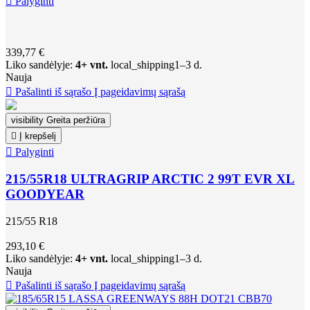

Palyginti
339,77 €
Liko sandėlyje:
4+ vnt.
local_shipping
1–3 d.
Nauja

Pašalinti iš sąrašo
Į pageidavimų sąrašą
visibility
Greita peržiūra

Į krepšelį

Palyginti
215/55R18 ULTRAGRIP ARCTIC 2 99T EVR XL
GOODYEAR
215/55 R18
293,10 €
Liko sandėlyje:
4+ vnt.
local_shipping
1–3 d.
Nauja

Pašalinti iš sąrašo
Į pageidavimų sąrašą