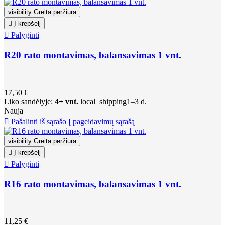
visibility
Greita peržiūra

Į krepšelį

Palyginti
R20 rato montavimas, balansavimas 1 vnt.
17,50 €
Liko sandėlyje:
4+ vnt.
local_shipping
1–3 d.
Nauja

Pašalinti iš sąrašo
Į pageidavimų sąrašą
visibility
Greita peržiūra

Į krepšelį

Palyginti
R16 rato montavimas, balansavimas 1 vnt.
11,25 €