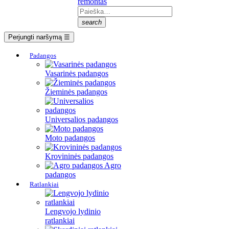
remontas
search
Perjungti naršymą
☰
Padangos
Vasarinės padangos
Žieminės padangos
Universalios padangos
Moto padangos
Krovininės padangos
Agro
padangos
Ratlankiai
Lengvojo lydinio
ratlankiai