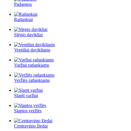
Padangos
Ratlankiai
Slėgio davikliai
Ventiliai davikliams
Varžtai ratlankiams
Veržlės ratlankiams
Slapti varžtai
Slaptos veržlės
Centravimo žiedai