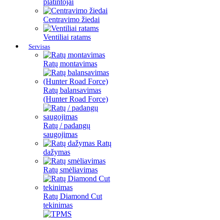
platintojai
Centravimo žiedai
Ventiliai ratams
Servisas
Ratų montavimas
Ratų balansavimas
(Hunter Road Force)
Ratų / padangų
saugojimas
Ratų
dažymas
Ratų smėliavimas
Ratų Diamond Cut
tekinimas