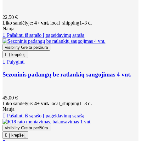
22,50 €
Liko sandėlyje:
4+ vnt.
local_shipping
1–3 d.
Nauja

Pašalinti iš sąrašo
Į pageidavimų sąrašą
visibility
Greita peržiūra

Į krepšelį

Palyginti
Sezoninis padangų be ratlankių saugojimas 4 vnt.
45,00 €
Liko sandėlyje:
4+ vnt.
local_shipping
1–3 d.
Nauja

Pašalinti iš sąrašo
Į pageidavimų sąrašą
visibility
Greita peržiūra

Į krepšelį