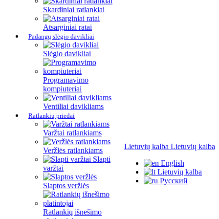
Skardiniai ratlankiai
Atsarginiai ratai
Padangų slėgio davikliai
Slėgio davikliai
Programavimo
kompiuteriai
Ventiliai davikliams
Ratlankių priedai
Varžtai ratlankiams
Lietuvių kalba
Lietuvių kalba
Veržlės ratlankiams
Slapti
English
varžtai
Lietuvių kalba
Русский
Slaptos veržlės
Ratlankių išnešimo