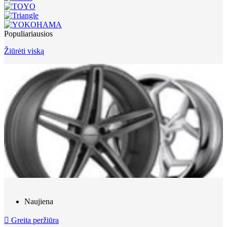
Populiariausios
Žiūrėti viską
Naujiena

Greita peržiūra