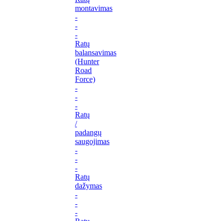
montavimas
-
-
-
Ratų
balansavimas
(Hunter
Road
Force)
-
-
-
Ratų
/
padangų
saugojimas
-
-
-
Ratų
dažymas
-
-
-