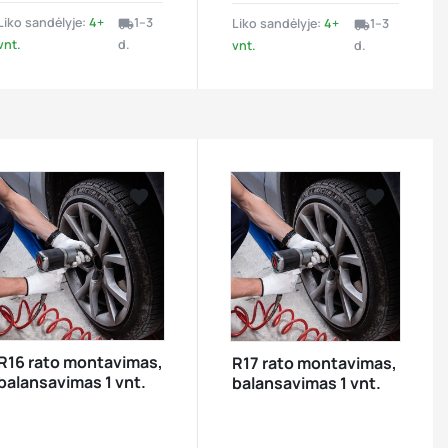
Liko sandėlyje:
4+
1–3
Liko sandėlyje:
4+
1–3
local_shipping
local_shipping
vnt.
d.
vnt.
d.




visibility


visibility
R16 rato montavimas,
R17 rato montavimas,
balansavimas 1 vnt.
balansavimas 1 vnt.