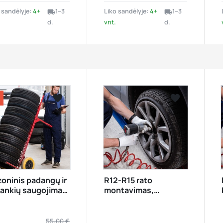
 sandėlyje:
4+
1–3
Liko sandėlyje:
4+
1–3
local_shipping
local_shipping
d.
vnt.
d.






visibility
visibility
oninis padangų ir
R12-R15 rato
lankių saugojimas
montavimas,
nt.
balansavimas 1 vnt.
55,00 €