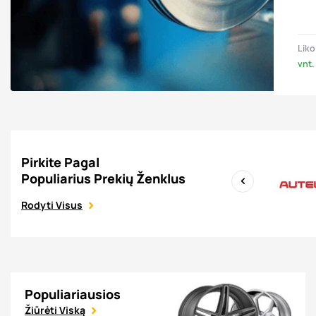
Liko
vnt.
Pirkite Pagal
Populiarius Prekių Ženklus
‹
Rodyti Visus
Populiariausios
Žiūrėti Viską