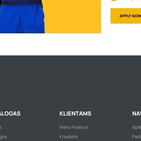
APPLY NO
ALOGAS
KLIENTAMS
NA
s
Mano Paskyra
Išpl
gos
Krepšelis
Pada