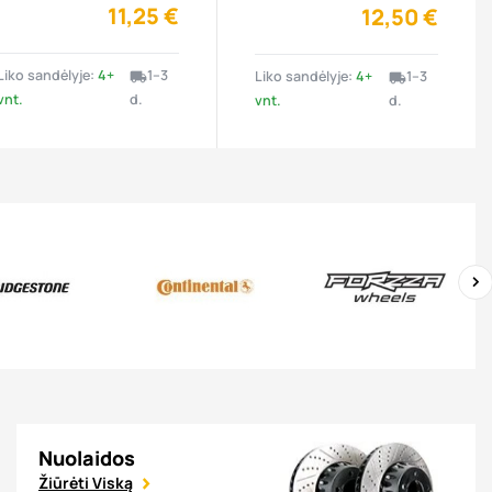
11,25 €
12,50 €
Liko sandėlyje:
4+
1–3
Liko sandėlyje:
4+
1–3
local_shipping
local_shipping
vnt.
d.
vnt.
d.
›
Nuolaidos
Žiūrėti Viską