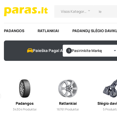
Visos Kategorijos
keyboard_arrow_down
PADANGOS
RATLANKIAI
PADANGŲ SLĖGIO DAVIKL
Paieška Pagal Automobilį
Pasirinkite Markę
Padangos
Ratlankiai
Slėgio davi
34304
Produktai
16761
Produktai
5
Produkt