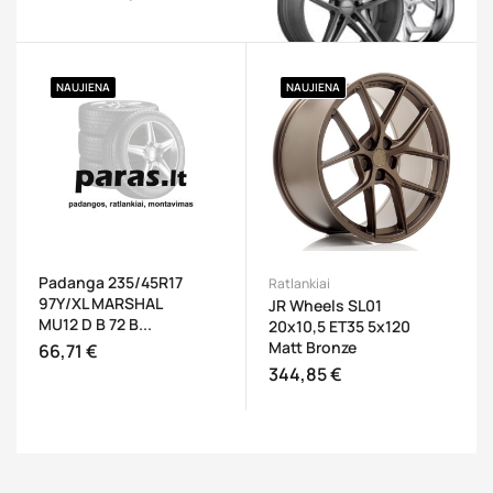
NAUJIENA
NAUJIENA
Padanga 235/45R17
Ratlankiai
97Y/XL MARSHAL
JR Wheels SL01
MU12 D B 72 B...
20x10,5 ET35 5x120
Matt Bronze
66,71 €
Kaina
Į KREPŠELĮ
344,85 €
Kaina
Į KREPŠELĮ
Į K