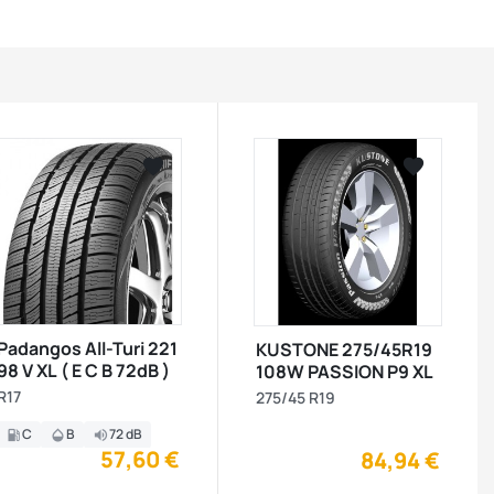




visibility


visibility
Padangos All-Turi 221
KUSTONE 275/45R19
98 V XL ( E C B 72dB )
108W PASSION P9 XL
R17
275/45 R19
C
B
72 dB
local_gas_station
opacity
volume_up
57,60 €
84,94 €