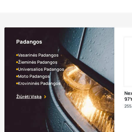
Padangos
Vasarinės Padangos
Žieminės Padangos
Universalios Padangos
Moto Padangos
Krovininės Padangos
Ne
Žiūrėti Viską
97Y
255