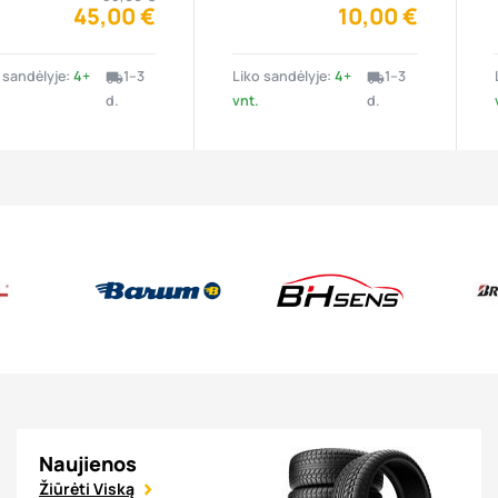
45,00 €
10,00 €
 sandėlyje:
4+
1–3
Liko sandėlyje:
4+
1–3
local_shipping
local_shipping
d.
vnt.
d.
Naujienos
Žiūrėti Viską