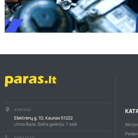
place
KAT
ADRESAS
Elektrėnų g. 1D, Kaunas 51222
Urmo Bazė, Balta galerija, 7 salė
Akcijo
Padan
call
KONTAKTAI