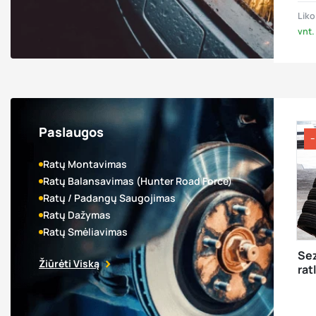
Liko
vnt.
Paslaugos
−
Ratų Montavimas
Ratų Balansavimas (Hunter Road Force)
Ratų / Padangų Saugojimas
Ratų Dažymas
Ratų Smėliavimas
Sez
Žiūrėti Viską
rat
4 v