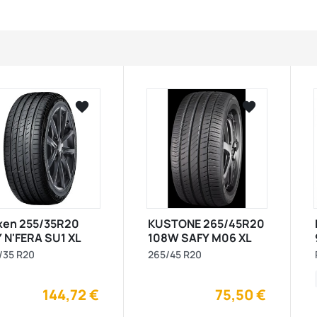






visibility
visibility
xen 255/35R20
KUSTONE 265/45R20
 N'FERA SU1 XL
108W SAFY M06 XL
/35 R20
265/45 R20
144,72 €
75,50 €