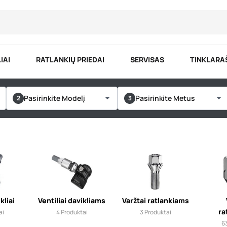
IAI
RATLANKIŲ PRIEDAI
SERVISAS
TINKLARA
Pasirinkite Modelį
Pasirinkite Metus
kliai
Ventiliai davikliams
Varžtai ratlankiams
ra
ai
4
Produktai
3
Produktai
6