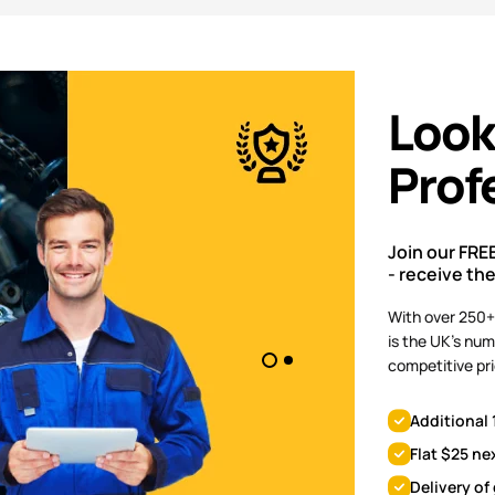
Look
Prof
Join our FRE
- receive th
With over 250+
is the UK's num
competitive pri
Additional 
Flat $25 ne
Delivery of