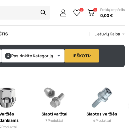
Prekių krepšelis
0
0
0,00 €
Lietuvių Kalba
ŠTIS
Pasirinkite Kategoriją
IEŠKOTI
Veržlės
Slapti varžtai
Slaptos veržlės
tlankiams
7
Produktai
4
Produktai
3
Produktai