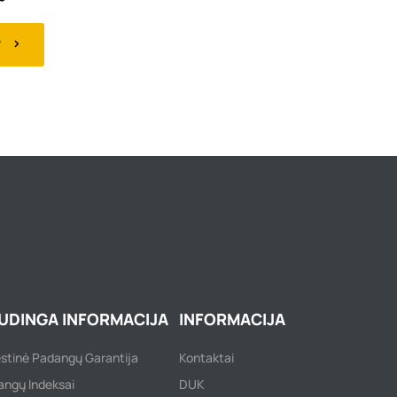
W
UDINGA INFORMACIJA
INFORMACIJA
ėstinė Padangų Garantija
Kontaktai
ngų Indeksai
DUK