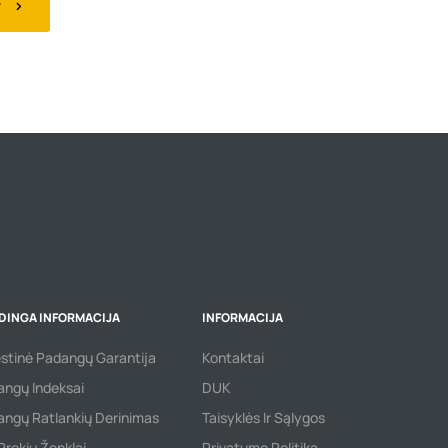
W
DINGA INFORMACIJA
INFORMACIJA
ėstinė Padangų Garantija
Kontaktai
ngų Indeksai
DUK
ngų Ratlankių Derinimas
Taisyklės Ir Sąlygos
 Prekių Ženklai
Privatumo Politika