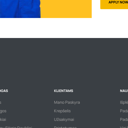
APPLY NO
OGAS
KLIENTAMS
NAU
s
Mano Paskyra
Išpl
gos
Krepšelis
Pada
kiai
Užsakymai
Pada
ų Slėgio Davikliai
Pristatymas
Visi