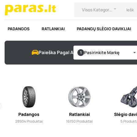
Visos Kategorijos
keyboard_arrow_down
PADANGOS
RATLANKIAI
PADANGŲ SLĖGIO DAVIKLIAI
Paieška Pagal Automobilį
Pasirinkite Markę
Padangos
Ratlankiai
Slėgio davi
28934
Produktai
16150
Produktai
5
Produkt