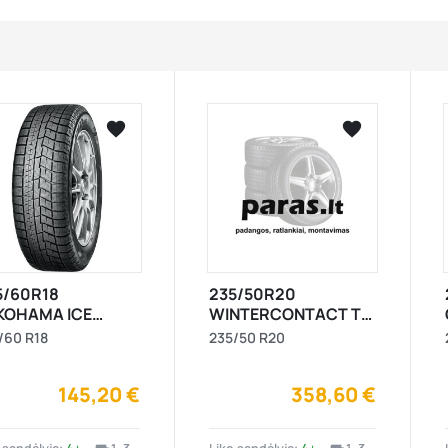






visibility
visibility
5/60R18
235/50R20
KOHAMA ICE
WINTERCONTACT TS
ARD (IG60) 104Q
870 P 104V XL
/60 R18
235/50 R20
RunFlat Friction
72 3PMSF IceGrip
145,20 €
358,60 €
S