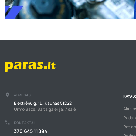
place
ADRESAS
KATAL
Elektrėnų g. 1D, Kaunas 51222
Akcijo
Urmo Bazė, Balta galerija, 7 salė
Padan
call
KONTAKTAI
Ratlan
370 645 11894
Padang