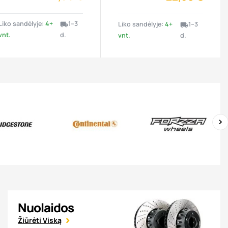
Liko sandėlyje:
4+
1–3
Liko sandėlyje:
4+
1–3
local_shipping
local_shipping
vnt.
d.
vnt.
d.
›
Nuolaidos
Žiūrėti Viską