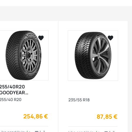




visibility


visibility
255/40R20
GOODYEAR
ULTRAGRIP ICE 3 101T
255/40 R20
235/55 R18
XL Elect FP Friction
CDA70 3PMSF M+S
254,86 €
87,85 €