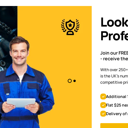
Look
Prof
Join our FRE
- receive th
With over 250+
is the UK's num
competitive pri
Additional 
Flat $25 ne
Delivery of