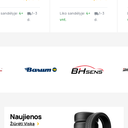
 sandėlyje:
4+
1–3
Liko sandėlyje:
4+
1–3
local_shipping
local_shipping
d.
vnt.
d.
Naujienos
Žiūrėti Viską