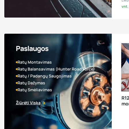
Liko
vnt.
Paslaugos
Ratų Montavimas
Ratų Balansavimas (Hunter Road Force)
Ratų / Padangų Saugojimas
Ratų Dažymas
Ratų Smėliavimas
R12
Žiūrėti Viską
mo
bal