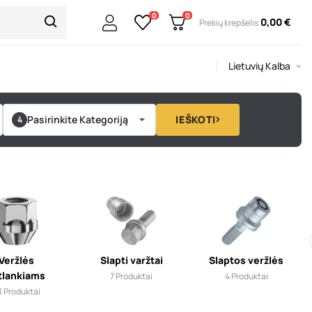
0
0
0,00 €
Prekių krepšelis
Lietuvių Kalba
Pasirinkite Kategoriją
IEŠKOTI
Veržlės
Slapti varžtai
Slaptos veržlės
tlankiams
7
Produktai
4
Produktai
3
Produktai