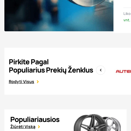
Liko
vnt.
Pirkite Pagal
Populiarius Prekių Ženklus
‹
Rodyti Visus
Populiariausios
Žiūrėti Viską