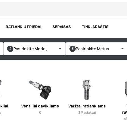
RATLANKIŲ PRIEDAI
SERVISAS
TINKLARAŠTIS
Pasirinkite Modelį
Pasirinkite Metus
kliai
Ventiliai davikliams
Varžtai ratlankiams
ra
ai
0
3
Produktai
4