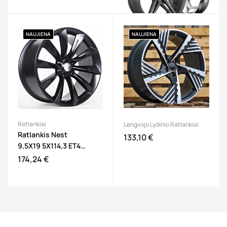
NAUJIENA
NAUJIENA
Į K
Ratlankiai
Lengvojo Lydinio Ratlankiai
Ratlankis Nest
133,10 €
Kaina
Į KREPŠELĮ
9,5X19 5X114,3 ET40
64,1 Matt Black
174,24 €
Kaina
Į KREPŠELĮ