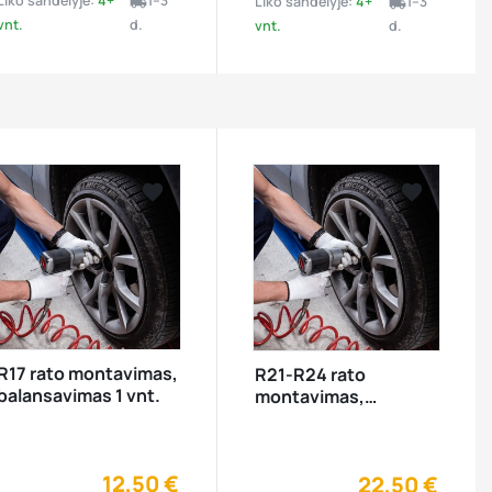
Liko sandėlyje:
4+
1–3
Liko sandėlyje:
4+
1–3
local_shipping
local_shipping
vnt.
d.
vnt.
d.




visibility


visibility
R17 rato montavimas,
R21-R24 rato
balansavimas 1 vnt.
montavimas,
balansavimas 1 vnt.
12,50 €
22,50 €