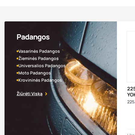
Padangos
Vasarinės Padangos
Žieminės Padangos
Universalios Padangos
Moto Padangos
Krovininės Padangos
22
Žiūrėti Viską
YO
GU
225
XL 
CEB
M+