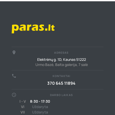
place
ADRESAS
Elektrėnų g. 1D, Kaunas 51222
Urmo Bazė, Balta galerija, 7 salė
call
KONTAKTAI
370 645 11894
schedule
DARBO LAIKAS
I - V
8:30 - 17:30
VI
Uždaryta
VII
Uždaryta