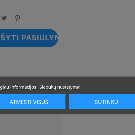
ŠYTI PASIŪLYMO
giau informacijos
Slapukų nustatymai
S
ATMESTI VISUS
SUTINKU