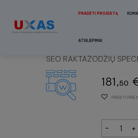
PRADĖTI PROJEKTĄ
KOM
User eXperience Analysis Services
ATSILIEPIMAI
SEO RAKTAŽODŽIŲ SPECI
181,
50
PRIDĖTI PRI