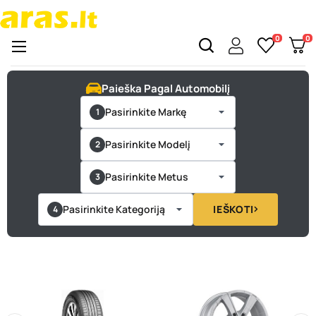
0
0
Perjungti
☰
naršymą
Paieška Pagal Automobilį
Pasirinkite Markę
Pasirinkite Modelį
Pasirinkite Metus
Pasirinkite Kategoriją
IEŠKOTI