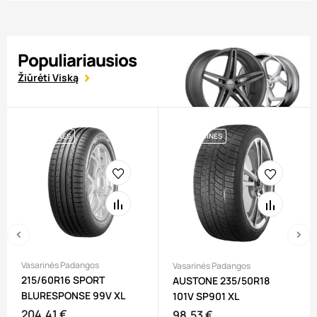
Populiariausios
Žiūrėti Viską
VASARINĖS
VASARINĖS
‹
›
Vasarinės Padangos
Vasarinės Padangos
215/60R16 SPORT
AUSTONE 235/50R18
BLURESPONSE 99V XL
101V SP901 XL
204,41 €
Kaina
98,53 €
Kaina