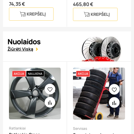
72dB)
B...
74,35 €
Kaina
465,80 €
Kaina
Į KREPŠELĮ
Į KREPŠELĮ
Nuolaidos
Žiūrėti Viską
AKCIJA
NAUJIENA
AKCIJA
Ratlankiai
Servisas