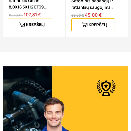
Ratlankis Oman
Sezoninis padangų ir
8,0X18 5X112 ET39
ratlankių saugojimas
66,45 GFM
4 vnt.
107,81 €
Bazinė
Kaina
45,00 €
Bazinė
Kaina
108,90 €
55,00 €
kaina
kaina
Į KREPŠELĮ
Į KREPŠELĮ