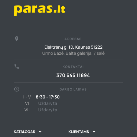
place
ADRESAS
Elektrėnų g. 1D, Kaunas 51222
Urmo Bazė, Balta galerija, 7 salė
call
KONTAKTAI
370 645 11894
schedule
DARBO LAIKAS
I - V
8:30 - 17:30
VI
Uždaryta
VII
Uždaryta
KATALOGAS
KLIENTAMS

