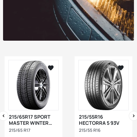






visibility
visibility
215/65R17 SPORT
215/55R16
MASTER WINTER
HECTORRA 5 93V
‹
›
103V XL
215/65 R17
215/55 R16