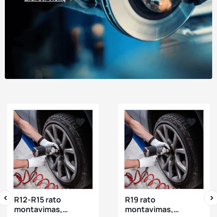






visibility
visibility
R12-R15 rato
R19 rato
montavimas,
montavimas,
‹
›