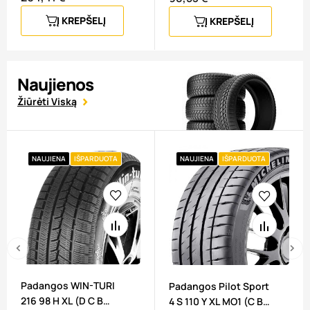
Į KREPŠELĮ
Į KREPŠELĮ
Naujienos
Žiūrėti Viską
NAUJIENA
IŠPARDUOTA
NAUJIENA
IŠPARDUOTA
‹
›
Padangos WIN-TURI
Padangos Pilot Sport
216 98 H XL (D C B
4 S 110 Y XL MO1 (C B