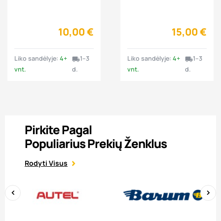
balansavimas 1 vnt.
balansavimas 1 vnt.
10,00 €
15,00 €
Liko sandėlyje:
4+
1–3
Liko sandėlyje:
4+
1–3
local_shipping
local_shipping
vnt.
d.
vnt.
d.
Pirkite Pagal
Populiarius Prekių Ženklus
Rodyti Visus
‹
›