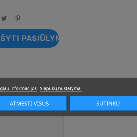
ŠYTI PASIŪLYMO
giau informacijos
Slapukų nustatymai
S
ATMESTI VISUS
SUTINKU