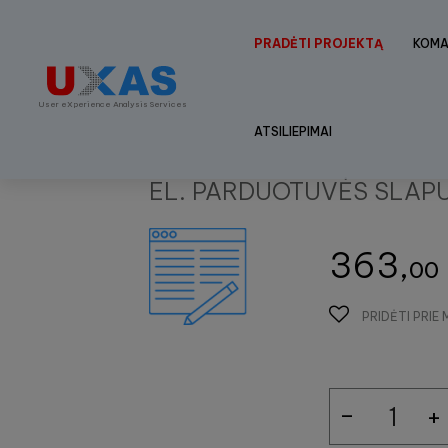
PRADĖTI PROJEKTĄ
KOM
User eXperience Analysis Services
ATSILIEPIMAI
EL. PARDUOTUVĖS SLAPU
363,
00
PRIDĖTI PRI