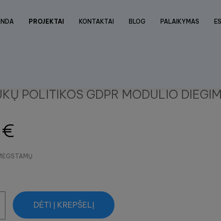
ANDA
PROJEKTAI
KONTAKTAI
BLOG
PALAIKYMAS
E
KŲ POLITIKOS GDPR MODULIO DIEGI
€
E MĖGSTAMŲ
DĖTI Į KREPŠELĮ