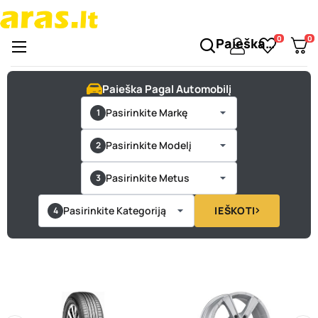
0
0
Paieška…
Perjungti
☰
naršymą
Paieška Pagal Automobilį
Pasirinkite Markę
Pasirinkite Modelį
Pasirinkite Metus
Pasirinkite Kategoriją
IEŠKOTI