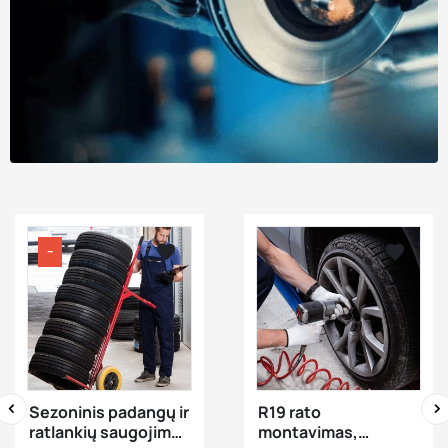


−




visibility
visibility
Sezoninis padangų ir
R19 rato
ratlankių saugojimas
montavimas,
‹
›