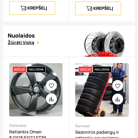
Į KREPŠELĮ
Į KREPŠELĮ
Nuolaidos
Žiūrėti Viską
AKCIJA
NAUJIENA
AKCIJA
NAUJIENA
Ratlankiai
Servisas
Ratlankis Oman
Sezoninis padangų ir
8,0X18 5X112 ET39
ratlankių saugojimas