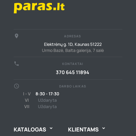
place
ADRESAS
Elektrėnų g. 1D, Kaunas 51222
Urmo Bazė, Balta galerija, 7 salė
call
KONTAKTAI
370 645 11894
schedule
DARBO LAIKAS
I - V
8:30 - 17:30
VI
Uždaryta
VII
Uždaryta
KATALOGAS
KLIENTAMS

