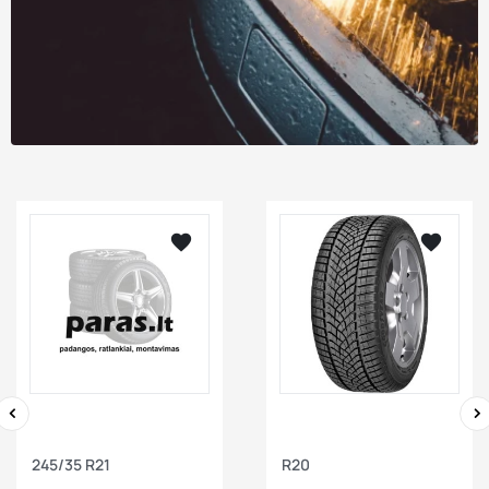






visibility
visibility
‹
›
245/35 R21
R20