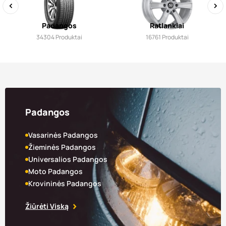
‹
›
Padangos
Ratlankiai
34304
Produktai
16761
Produktai
Padangos
Vasarinės Padangos
Žieminės Padangos
Universalios Padangos
Moto Padangos
Krovininės Padangos
Žiūrėti Viską