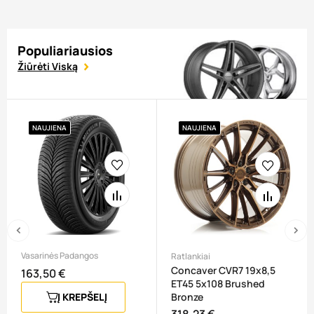
Populiariausios
Žiūrėti Viską
NAUJIENA
NAUJIENA
‹
›
Vasarinės Padangos
Ratlankiai
Concaver CVR7 19x8,5
163,50 €
Kaina
ET45 5x108 Brushed
Į KREPŠELĮ
Bronze
318,23 €
Kaina