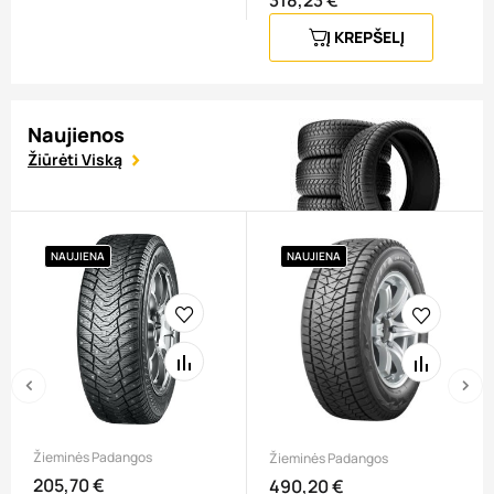
Į KREPŠELĮ
Naujienos
Žiūrėti Viską
NAUJIENA
NAUJIENA
‹
›
Žieminės Padangos
Žieminės Padangos
205,70 €
Kaina
490,20 €
Kaina