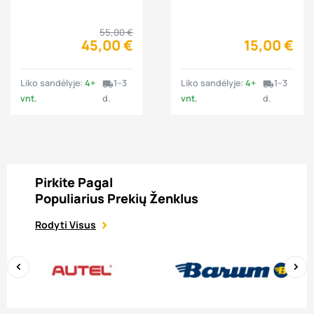
4 vnt.
balansavimas 1 vnt.
55,00 €
45,00 €
15,00 €
Liko sandėlyje:
4+
1–3
Liko sandėlyje:
4+
1–3
local_shipping
local_shipping
vnt.
d.
vnt.
d.
Pirkite Pagal
Populiarius Prekių Ženklus
Rodyti Visus
‹
›