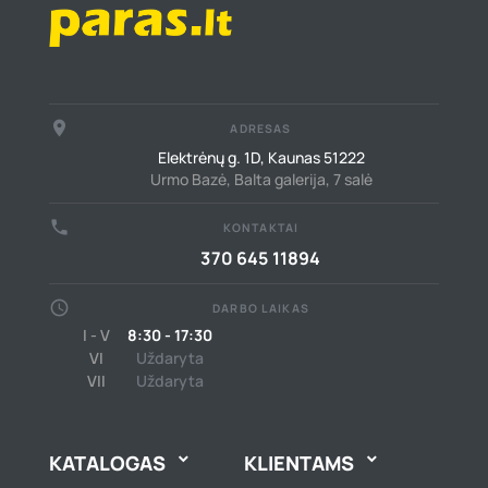
place
ADRESAS
Elektrėnų g. 1D, Kaunas 51222
Urmo Bazė, Balta galerija, 7 salė
call
KONTAKTAI
370 645 11894
schedule
DARBO LAIKAS
I - V
8:30 - 17:30
VI
Uždaryta
VII
Uždaryta
KATALOGAS
KLIENTAMS

