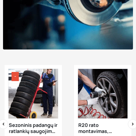


−




visibility
visibility
Sezoninis padangų ir
R20 rato
ratlankių saugojimas
montavimas,
‹
›