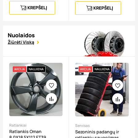
Į KREPŠELĮ
Į KREPŠELĮ
Nuolaidos
Žiūrėti Viską
AKCIJA
NAUJIENA
AKCIJA
NAUJIENA
Ratlankiai
Servisas
Ratlankis Oman
Sezoninis padangų ir
8,0X18 5X112 ET39
ratlankių saugojimas