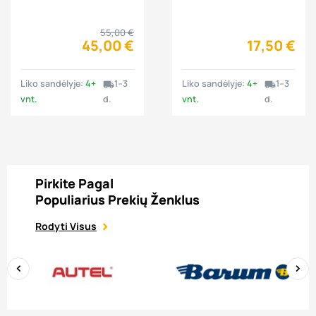
4 vnt.
balansavimas 1 vnt.
55,00 €
45,00 €
17,50 €
Liko sandėlyje:
4+
1–3
Liko sandėlyje:
4+
1–3
local_shipping
local_shipping
vnt.
d.
vnt.
d.
Pirkite Pagal
Populiarius Prekių Ženklus
Rodyti Visus
‹
›