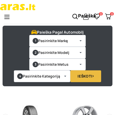
0
0
Paieška…
Perjungti
☰
naršymą
Paieška Pagal Automobilį
Pasirinkite Markę
Pasirinkite Modelį
Pasirinkite Metus
Pasirinkite Kategoriją
IEŠKOTI