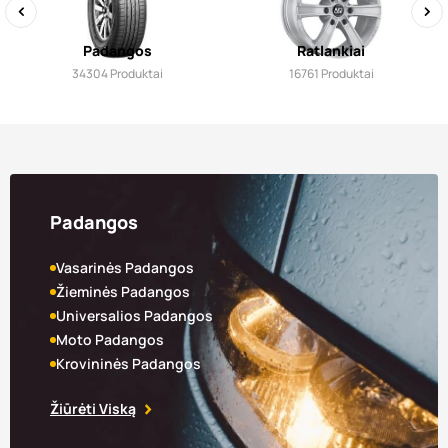
‹
›
Padangos
Ratlankiai
34304
Produktai
16761
Produktai
Padangos
Vasarinės Padangos
Žieminės Padangos
Universalios Padangos
Moto Padangos
Krovininės Padangos
Žiūrėti Viską