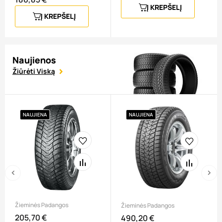
Į KREPŠELĮ
Į KREPŠELĮ
Naujienos
Žiūrėti Viską
NAUJIENA
NAUJIENA
‹
›
Žieminės Padangos
Žieminės Padangos
205,70 €
Kaina
490,20 €
Kaina