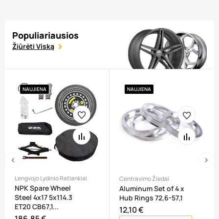
Populiariausios
Žiūrėti Viską
NAUJIENA
NAUJIENA
‹
›
Lengvojo Lydinio Ratlankiai
Centravimo Žiedai
NPK Spare Wheel
Aluminum Set of 4 x
Steel 4x17 5x114.3
Hub Rings 72,6-57,1
ET20 CB67,1...
12,10 €
Kaina
186,85 €
Kaina