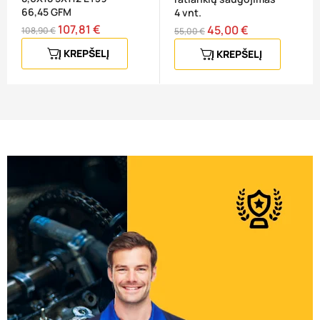
66,45 GFM
4 vnt.
107,81 €
Bazinė
Kaina
45,00 €
Bazinė
Kaina
108,90 €
55,00 €
kaina
kaina
Į KREPŠELĮ
Į KREPŠELĮ