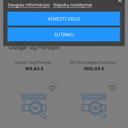
Daugiau informacijos
Slapukų nustatymai
favorite_border
favorite_border
ATMESTI VISUS
SUTINKU


Greita peržiūra
Greita peržiūra
Google Tag Manager...
SEO Strategijos Paslaugų...
169,40 €
1100,00 €
favorite_border
favorite_border