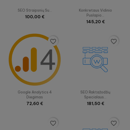


Greita peržiūra
Greita peržiūra
SEO Straipsnių Su...
Konkretaus Vidinio
Puslapio...
100,00 €
145,20 €
favorite_border
favorite_border


Greita peržiūra
Greita peržiūra
Google Analytics 4
SEO Raktažodžių
Diegimas
Specialaus...
72,60 €
181,50 €
favorite_border
favorite_border