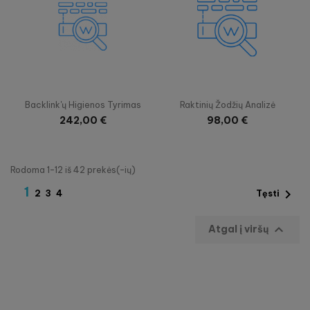


Greita peržiūra
Greita peržiūra
Backlink'ų Higienos Tyrimas
Raktinių Žodžių Analizė
242,00 €
98,00 €
Rodoma 1-12 iš 42 prekės(-ių)
1

2
3
4
Tęsti

Atgal į viršų