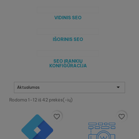
VIDINIS SEO
IŠORINIS SEO
SEO ĮRANKIŲ
KONFIGŪRACIJA

Aktualumas
Rodoma 1-12 iš 42 prekės(-ių)
favorite_border
favorite_border