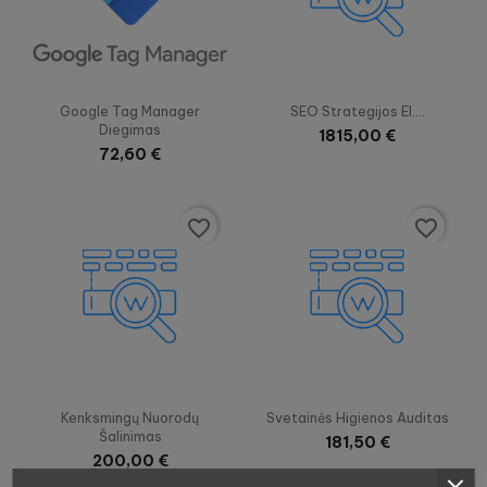


Greita peržiūra
Greita peržiūra
Google Tag Manager
SEO Strategijos El....
Diegimas
1815,00 €
72,60 €
favorite_border
favorite_border


Greita peržiūra
Greita peržiūra
Kenksmingų Nuorodų
Svetainės Higienos Auditas
Šalinimas
181,50 €
200,00 €